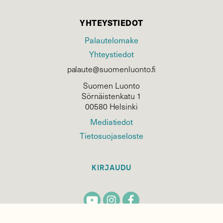
YHTEYSTIEDOT
Palautelomake
Yhteystiedot
palaute@suomenluonto.fi
Suomen Luonto
Sörnäistenkatu 1
00580 Helsinki
Mediatiedot
Tietosuojaseloste
KIRJAUDU