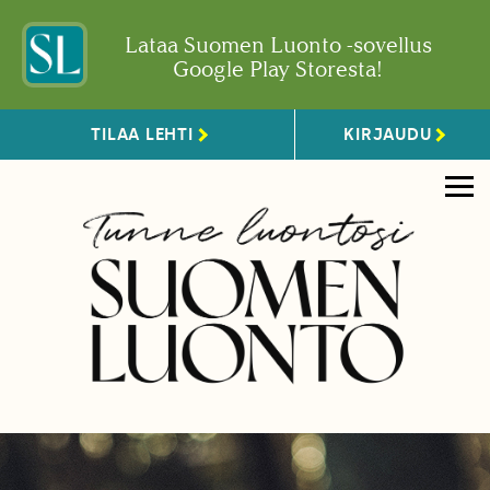
Lataa Suomen Luonto -sovellus
Google Play Storesta!
TILAA LEHTI
KIRJAUDU