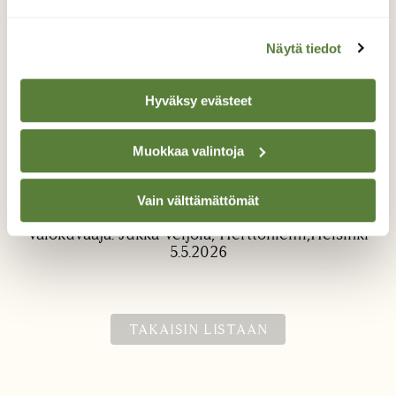
Näytä tiedot
Hyväksy evästeet
Muokkaa valintoja
Keltasirkku
Linturetkellä Herttoniemessä.
Vain välttämättömät
Valokuvaaja: Jukka Veijola, Herttoniemi,Helsinki
5.5.2026
TAKAISIN LISTAAN