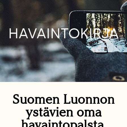
HAVAINTOKIRJA
Suomen Luonnon
ystävien oma
havaintopalsta.