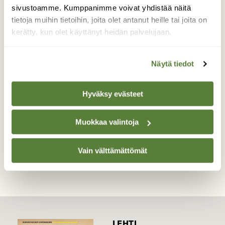
vihertävään vivahtava. Eli olisiko tämä
sivustoamme. Kumppanimme voivat yhdistää näitä
pikemminkin keltasuolaheinämittari kuin
tietoja muihin tietoihin, joita olet antanut heille tai joita on
harmosuolaheinämittari? Kuvauspaikka
kerätty, kun olet käyttänyt heidän palvelujaan.
Mänttä-Vilppulan Pohjaslahti ei tosin vastaa
Wikipediassa olevaa levinneisyysaluetta.
Näytä tiedot
Valokuvaaja: Pertti Rautiainen, Mänttä-Vilppula
22.6.2016
Hyväksy evästeet
Muokkaa valintoja
TAKAISIN LISTAAN
Vain välttämättömät
LEHTI