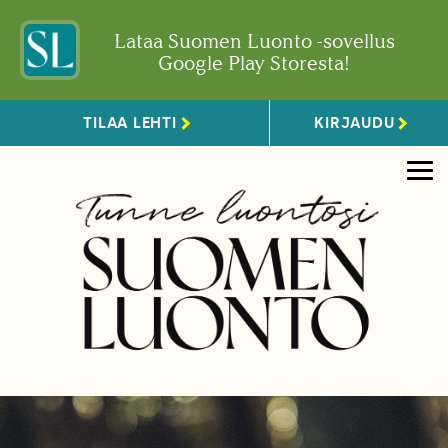
Lataa Suomen Luonto -sovellus
Google Play Storesta!
TILAA LEHTI
KIRJAUDU