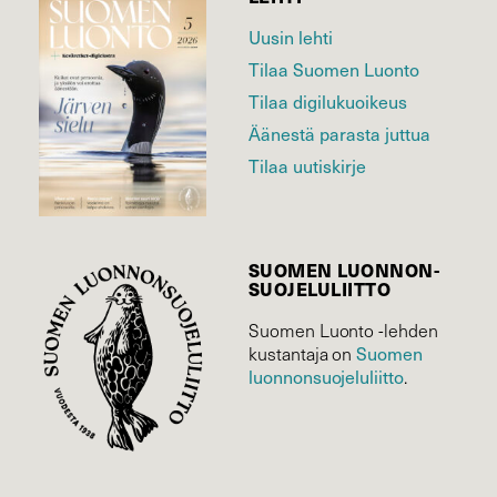
Uusin lehti
Tilaa Suomen Luonto
Tilaa digilukuoikeus
Äänestä parasta juttua
Tilaa uutiskirje
SUOMEN LUONNON­
SUOJELU­LIITTO
Suomen Luonto -lehden
Suomen
kustantaja on
luonnonsuojelu­liitto
.