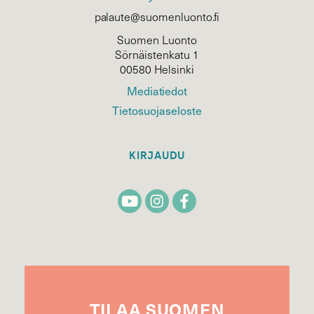
palaute@suomenluonto.fi
Suomen Luonto
Sörnäistenkatu 1
00580 Helsinki
Mediatiedot
Tietosuojaseloste
KIRJAUDU
TILAA
SUOMEN