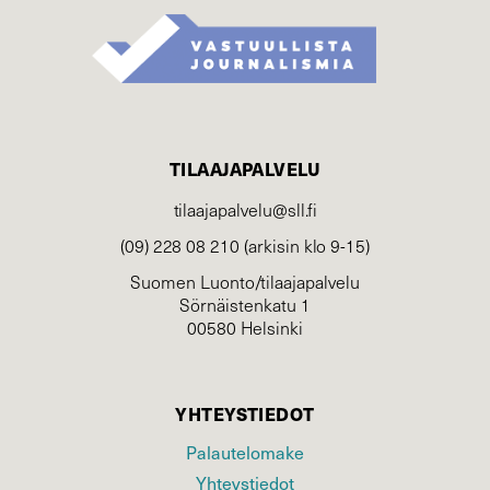
TILAAJAPALVELU
tilaajapalvelu@sll.fi
(09) 228 08 210 (arkisin klo 9-15)
Suomen Luonto/tilaajapalvelu
Sörnäistenkatu 1
00580 Helsinki
YHTEYSTIEDOT
Palautelomake
Yhteystiedot