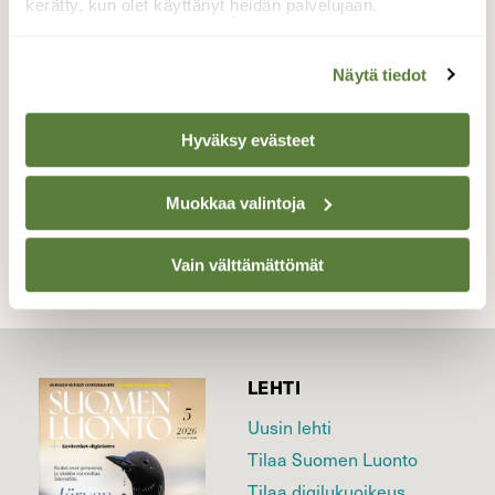
kerätty, kun olet käyttänyt heidän palvelujaan.
Perhonen jota itse en ole koskaan etelä-
pohjanmaalla havainnut.
Näytä tiedot
Valokuvaaja: Anneli Hernesaho, Kauhava 23.6.2015
Hyväksy evästeet
TAKAISIN LISTAAN
Muokkaa valintoja
Vain välttämättömät
LEHTI
Uusin lehti
Tilaa Suomen Luonto
Tilaa digilukuoikeus