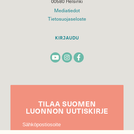
00580 Helsinki
Mediatiedot
Tietosuojaseloste
KIRJAUDU
TILAA
SUOMEN
LUONNON
UUTIS­KIRJE
Sähköpostiosoite