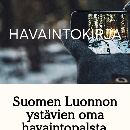
HAVAINTOKIRJA
Suomen Luonnon
ystävien oma
havaintopalsta.