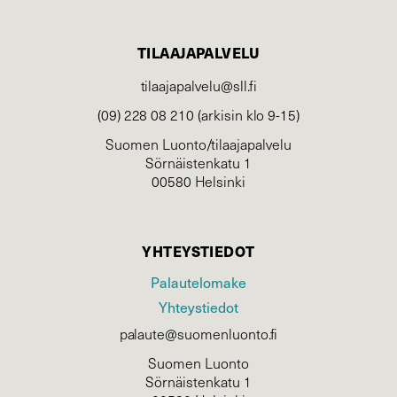
TILAAJAPALVELU
tilaajapalvelu@sll.fi
(09) 228 08 210 (arkisin klo 9-15)
Suomen Luonto/tilaajapalvelu
Sörnäistenkatu 1
00580 Helsinki
YHTEYSTIEDOT
Palautelomake
Yhteystiedot
palaute@suomenluonto.fi
Suomen Luonto
Sörnäistenkatu 1