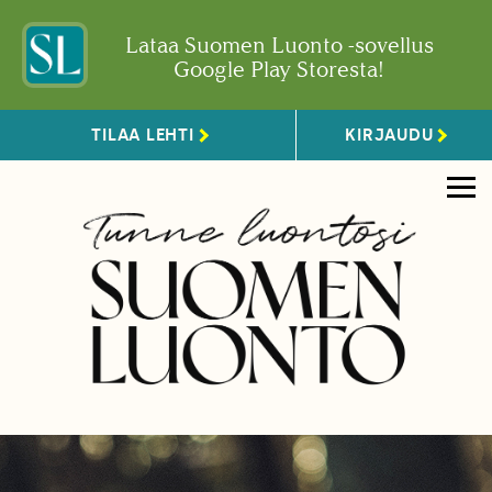
Lataa Suomen Luonto -sovellus
Google Play Storesta!
TILAA LEHTI
KIRJAUDU