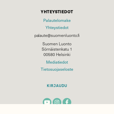
YHTEYSTIEDOT
Palautelomake
Yhteystiedot
palaute@suomenluonto.fi
Suomen Luonto
Sörnäistenkatu 1
00580 Helsinki
Mediatiedot
Tietosuojaseloste
KIRJAUDU