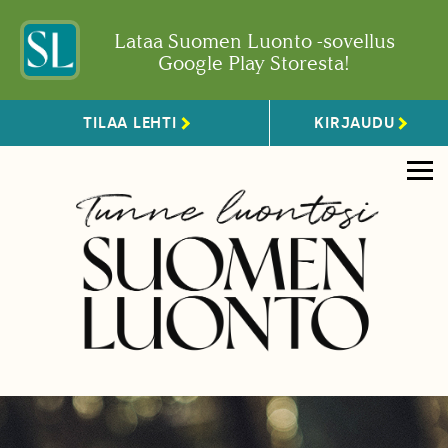
Lataa Suomen Luonto -sovellus
Google Play Storesta!
TILAA LEHTI
KIRJAUDU