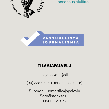
luonnonsuojelu­liitto
.
TILAAJAPALVELU
tilaajapalvelu@sll.fi
(09) 228 08 210 (arkisin klo 9-15)
Suomen Luonto/tilaajapalvelu
Sörnäistenkatu 1
00580 Helsinki