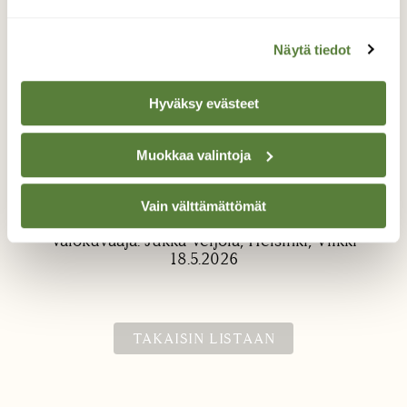
Näytä tiedot
Hyväksy evästeet
Muokkaa valintoja
Keltavästäräkki
Viikissä linturetkellä
Vain välttämättömät
Valokuvaaja: Jukka Veijola, Helsinki, Viikki
18.5.2026
TAKAISIN LISTAAN