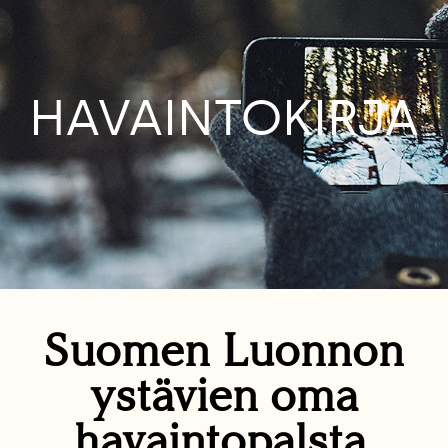
HAVAINTOKIRJA
Suomen Luonnon
ystävien oma
havaintopalsta.