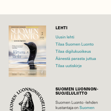
LEHTI
Uusin lehti
Tilaa Suomen Luonto
Tilaa digilukuoikeus
Äänestä parasta juttua
Tilaa uutiskirje
SUOMEN LUONNON­
SUOJELU­LIITTO
Suomen Luonto -lehden
kustantaja on
Suomen