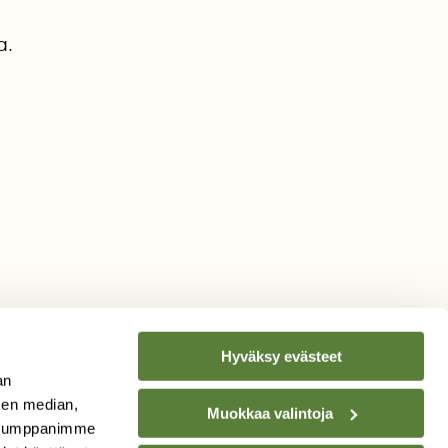
a.
Hyväksy evästeet
an
sen median,
Muokkaa valintoja
. Kumppanimme
TILAA
SUOMEN