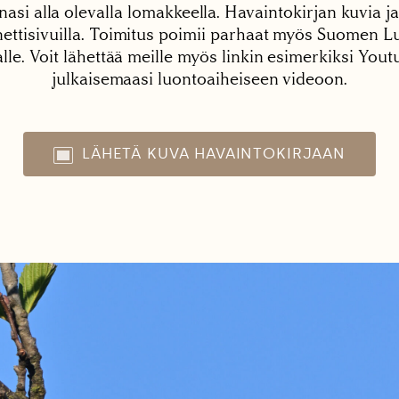
nasi alla olevalla lomakkeella. Havaintokirjan kuvia ja
tisivuilla. Toimitus poimii parhaat myös Suomen Lu
alle. Voit lähettää meille myös linkin esimerkiksi You
julkaisemaasi luontoaiheiseen videoon.
LÄHETÄ KUVA HAVAINTOKIRJAAN