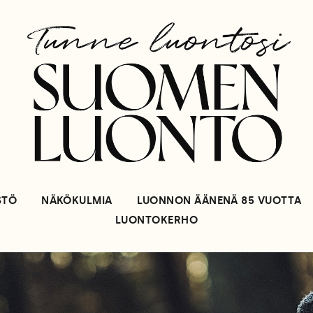
STÖ
NÄKÖKULMIA
LUONNON ÄÄNENÄ 85 VUOTTA
LUONTOKERHO