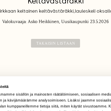
Keltavästäräkki
irkkaan keltainen keltävästäräkki,lauleskeli oksall
Valokuvaaja: Asko Heikkinen, Uusikaupunki 23.5.2026
TAKAISIN LISTAAN
teitä
mamme sisällön ja mainosten räätälöimiseen, sosiaalisen medi
TILAAJAPALVELU
n ja kävijämäärämme analysoimiseen. Lisäksi jaamme sosiaali
tilaajapalvelu@sll.fi
-alan kumppaneillemme tietoja siitä, miten käytät sivustoamme