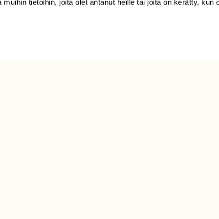
 muihin tietoihin, joita olet antanut heille tai joita on kerätty, kun 
(09) 228 08 210 (arkisin
klo 9-15)
Suomen
Luonto/tilaajapalvelu
Sörnäistenkatu 1
00580 Helsinki
ELU­
YHTEYSTIEDOT
ntaja on
Palautelomake
Yhteystiedot
palaute@suomenluonto.fi
Suomen Luonto
Sörnäistenkatu 1
00580 Helsinki
Mediatiedot
Tietosuojaseloste