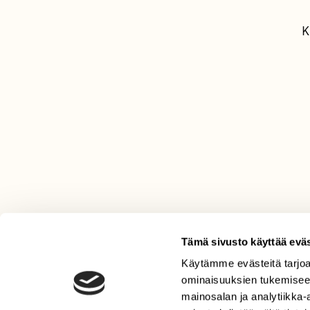
K
Tämä sivusto käyttää eväs
Käytämme evästeitä tarjoa
LEHTI
ominaisuuksien tukemisee
Uusin lehti
mainosalan ja analytiikka