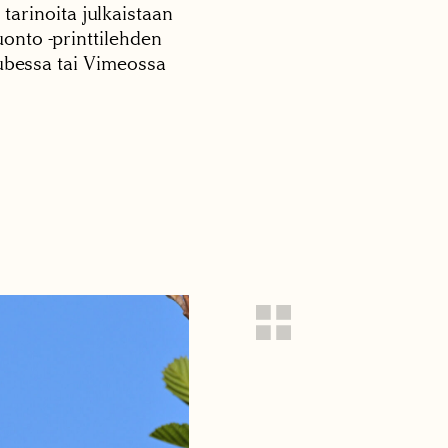
 tarinoita julkaistaan
onto -printtilehden
tubessa tai Vimeossa