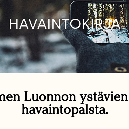
HAVAINTOKIRJA
en Luonnon ystävie
havaintopalsta.