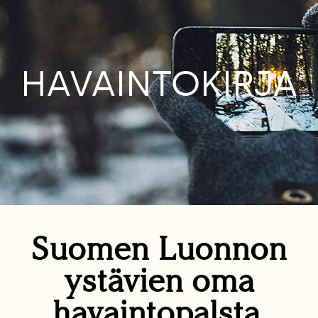
HAVAINTOKIRJA
Suomen Luonnon
ystävien oma
havaintopalsta.