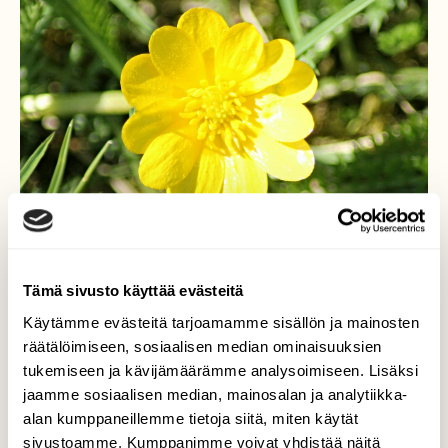
Tämä sivusto käyttää evästeitä
Käytämme evästeitä tarjoamamme sisällön ja mainosten
Keltavuokko Anemone
räätälöimiseen, sosiaalisen median ominaisuuksien
tukemiseen ja kävijämäärämme analysoimiseen. Lisäksi
ranunculoides
jaamme sosiaalisen median, mainosalan ja analytiikka-
alan kumppaneillemme tietoja siitä, miten käytät
Kävellessäni Kouvolan Kaunisnurmella
sivustoamme. Kumppanimme voivat yhdistää näitä
huomasin kaukana nurmikolla jotain