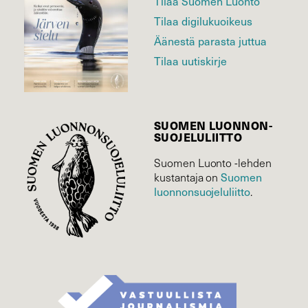
Tilaa Suomen Luonto
Tilaa digilukuoikeus
Äänestä parasta juttua
Tilaa uutiskirje
SUOMEN LUONNON­
SUOJELU­LIITTO
Suomen Luonto -lehden
kustantaja on
Suomen
luonnonsuojelu­liitto
.