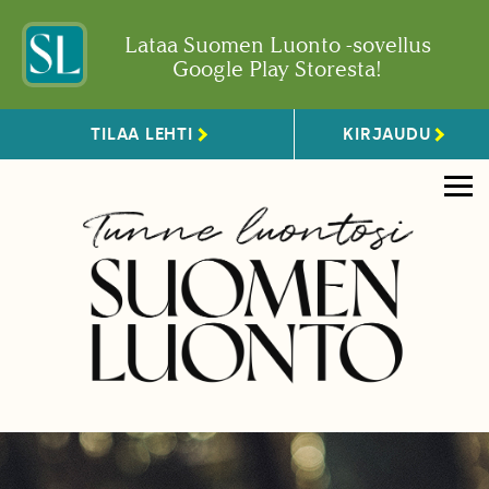
Lataa Suomen Luonto -sovellus
Google Play Storesta!
TILAA LEHTI
KIRJAUDU