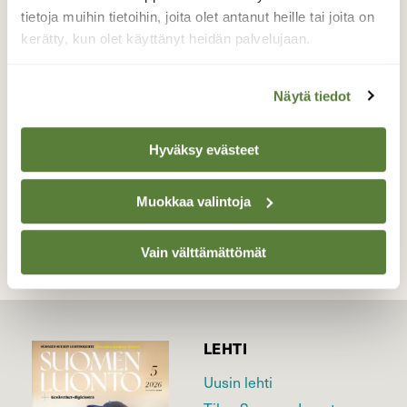
tietoja muihin tietoihin, joita olet antanut heille tai joita on
kellertävää ja lähempää katsottuani
huomasin ilokseni että siellä on
kerätty, kun olet käyttänyt heidän palvelujaan.
keltavuokkoja ja pitihän niitä sitten kuvata.
Näytä tiedot
Valokuvaaja: Miia Pesu, Kouvola 2.5.2016
Hyväksy evästeet
TAKAISIN LISTAAN
Muokkaa valintoja
Vain välttämättömät
LEHTI
Uusin lehti