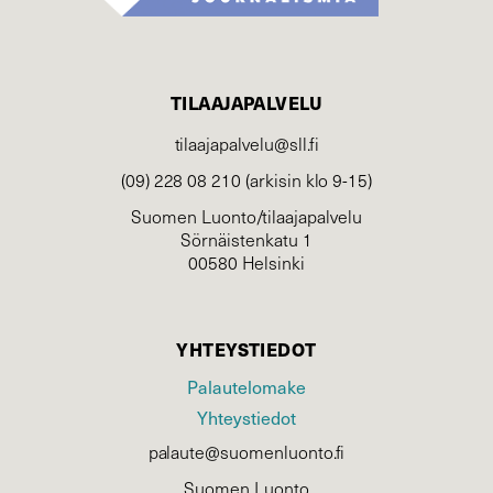
TILAAJAPALVELU
tilaajapalvelu@sll.fi
(09) 228 08 210 (arkisin klo 9-15)
Suomen Luonto/tilaajapalvelu
Sörnäistenkatu 1
00580 Helsinki
YHTEYSTIEDOT
Palautelomake
Yhteystiedot
palaute@suomenluonto.fi
Suomen Luonto