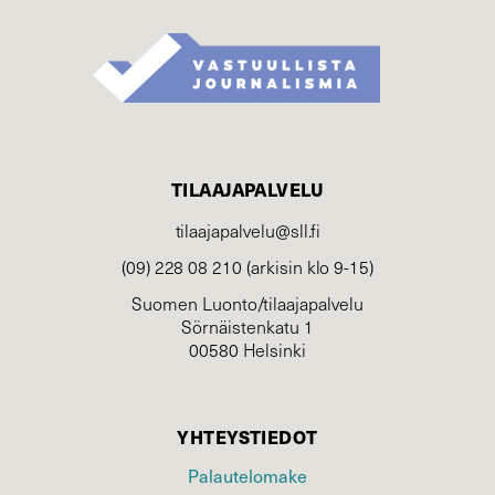
TILAAJAPALVELU
tilaajapalvelu@sll.fi
(09) 228 08 210 (arkisin klo 9-15)
Suomen Luonto/tilaajapalvelu
Sörnäistenkatu 1
00580 Helsinki
YHTEYSTIEDOT
Palautelomake