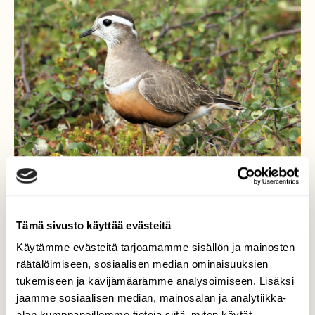
Tämä sivusto käyttää evästeitä
Käytämme evästeitä tarjoamamme sisällön ja mainosten
Keräkurmitsa kesynä
räätälöimiseen, sosiaalisen median ominaisuuksien
tukemiseen ja kävijämäärämme analysoimiseen. Lisäksi
Koetimme nähdä kiirunoita kivikolla, mutta
jaamme sosiaalisen median, mainosalan ja analytiikka-
emme onnistuneet. Sen sijaan alempana
alan kumppaneillemme tietoja siitä, miten käytät