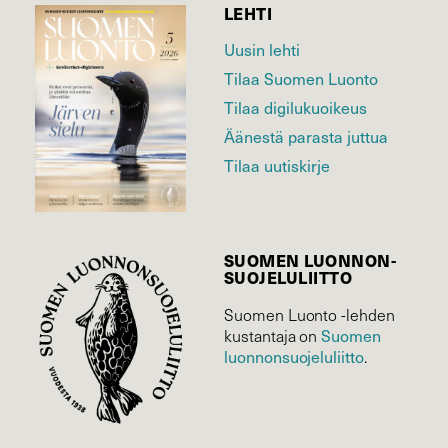
LEHTI
Uusin lehti
Tilaa Suomen Luonto
Tilaa digilukuoikeus
Äänestä parasta juttua
Tilaa uutiskirje
SUOMEN LUONNON­
SUOJELU­LIITTO
Suomen Luonto -lehden
Suomen
kustantaja on
luonnonsuojelu­liitto
.