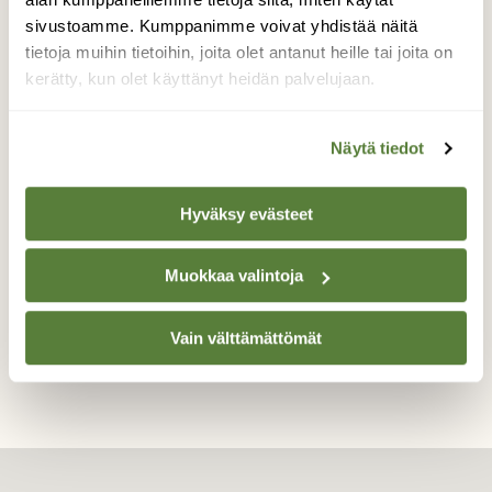
keräkurmitsa ihmetteli minua, mitä siellä
sivustoamme. Kumppanimme voivat yhdistää näitä
teen ja tuli aivan lähelle äännellen ilmeisesti
tietoja muihin tietoihin, joita olet antanut heille tai joita on
pesän tai poikasten vuoksi. Niinpä
kerätty, kun olet käyttänyt heidän palvelujaan.
kuvattuani sitä jatkoin matkaa, enkä
koettanut tunkeutua enää sen reviirille
häiritsemään.
Näytä tiedot
Valokuvaaja: Kaarina Heiskanen, Kiilopää
30.6.2023
Hyväksy evästeet
Muokkaa valintoja
TAKAISIN LISTAAN
Vain välttämättömät