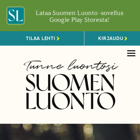
Lataa Suomen Luonto -sovellus
Google Play Storesta!
TILAA LEHTI
KIRJAUDU