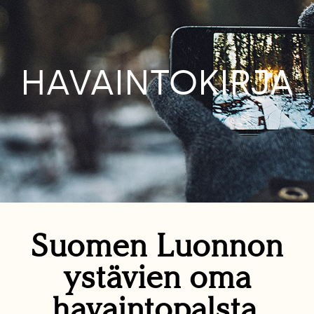
HAVAINTOKIRJA
Suomen Luonnon
ystävien oma
havaintopalsta.