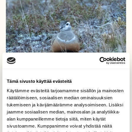
Tämä sivusto käyttää evästeitä
Käytämme evästeitä tarjoamamme sisällön ja mainosten
räätälöimiseen, sosiaalisen median ominaisuuksien
tukemiseen ja kävijämäärämme analysoimiseen. Lisäksi
jaamme sosiaalisen median, mainosalan ja analytiikka-
Keräkurmitsa piilossa
alan kumppaneillemme tietoja siitä, miten käytät
sivustoamme. Kumppanimme voivat yhdistää näitä
Keräkurmitsalla ei vielä ollut poikasia, joten