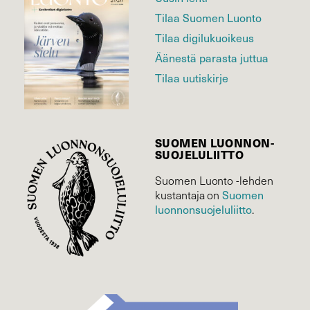
Tilaa Suomen Luonto
Tilaa digilukuoikeus
Äänestä parasta juttua
Tilaa uutiskirje
SUOMEN LUONNON­
SUOJELU­LIITTO
Suomen Luonto -lehden
Suomen
kustantaja on
luonnonsuojelu­liitto
.