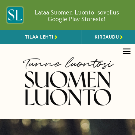
Lataa Suomen Luonto -sovellus
Google Play Storesta!
TILAA LEHTI
KIRJAUDU