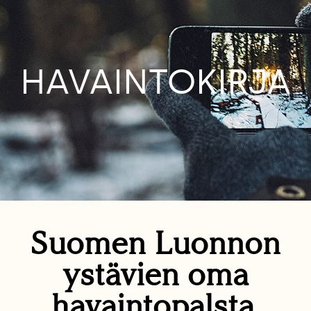
HAVAINTOKIRJA
Suomen Luonnon
ystävien oma
havaintopalsta.