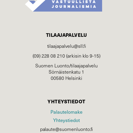
TILAAJAPALVELU
tilaajapalvelu@sll.fi
(09) 228 08 210 (arkisin klo 9-15)
Suomen Luonto/tilaajapalvelu
Sörnäistenkatu 1
00580 Helsinki
YHTEYSTIEDOT
Palautelomake
Yhteystiedot
palaute@suomenluonto.fi