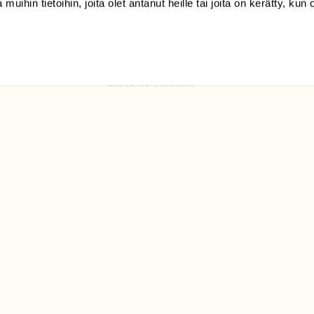
 muihin tietoihin, joita olet antanut heille tai joita on kerätty, kun 
Luonto/tilaajapalvelu
Sörnäistenkatu 1
00580 Helsinki
ELU­
YHTEYSTIEDOT
ntaja on
Palautelomake
Yhteystiedot
palaute@suomenluonto.fi
Suomen Luonto
Sörnäistenkatu 1
00580 Helsinki
Mediatiedot
Tietosuojaseloste
KIRJAUDU