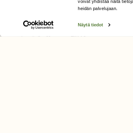
voivat yhdistää näitä tietoja
Tilaa uutiskirje
heidän palvelujaan.
Näytä tiedot
SUOMEN LUONNON­SUOJ
LIITTO
Suomen Luonto -lehden kusta
Suomen luonnonsuojelu­liitto
.