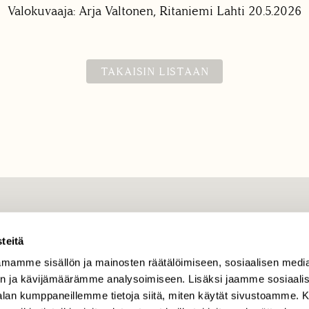
Valokuvaaja: Arja Valtonen, Ritaniemi Lahti 20.5.2026
TAKAISIN LISTAAN
TILAAJAPALVELU
teitä
tilaajapalvelu@sll.fi
mamme sisällön ja mainosten räätälöimiseen, sosiaalisen medi
(09) 228 08 210 (arkisin
klo 9-15)
n ja kävijämäärämme analysoimiseen. Lisäksi jaamme sosiaali
-alan kumppaneillemme tietoja siitä, miten käytät sivustoamme
Suomen