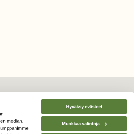
Hyväksy evästeet
TILAA
SUOMEN
an
LUONNON
UUTIS­KIRJE
sen median,
Muokkaa valintoja
. Kumppanimme
Sähköpostiosoite