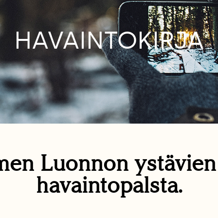
HAVAINTOKIRJA
en Luonnon ystävie
havaintopalsta.