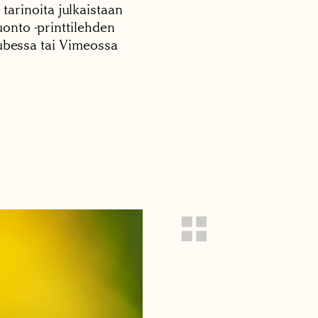
 tarinoita julkaistaan
onto -printtilehden
tubessa tai Vimeossa