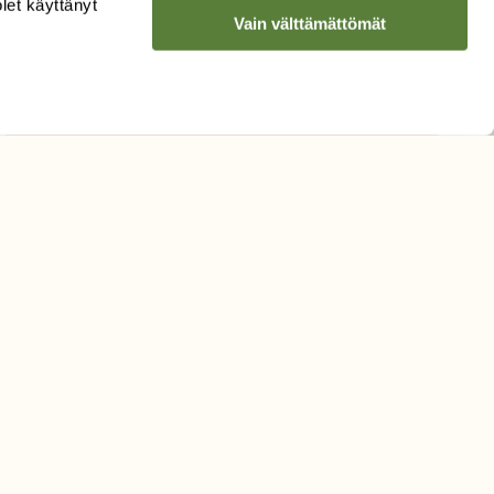
olet käyttänyt
Vain välttämättömät
Hyväksyn tietojeni käytön
uutiskirjeen lähettämiseen
Tietosuojaseloste