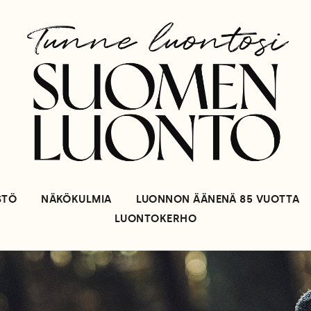
STÖ
NÄKÖKULMIA
LUONNON ÄÄNENÄ 85 VUOTTA
LUONTOKERHO