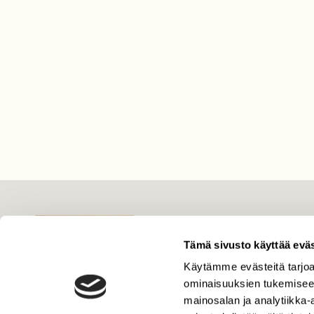
LEHTI
Uusin lehti
Tämä sivusto käyttää eväs
Tilaa Suomen Luonto
Käytämme evästeitä tarjoa
ominaisuuksien tukemisee
Tilaa digilukuoikeus
mainosalan ja analytiikka
Äänestä parasta juttua