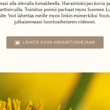
nasi alla olevalla lomakkeella. Havaintokirjan kuvia ja
tisivuilla. Toimitus poimii parhaat myös Suomen Lu
alle. Voit lähettää meille myös linkin esimerkiksi You
julkaisemaasi luontoaiheiseen videoon.
LÄHETÄ KUVA HAVAINTOKIRJAAN