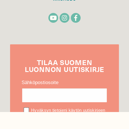
TILAA
SUOMEN
LUONNON
UUTIS­KIRJE
Sähköpostiosoite
Hyväksyn tietojeni käytön uutiskirjeen
lähettämiseen