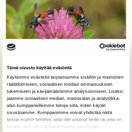
Tämä sivusto käyttää evästeitä
Käytämme evästeitä tarjoamamme sisällön ja mainosten
räätälöimiseen, sosiaalisen median ominaisuuksien
kesä ja kärpäset
tukemiseen ja kävijämäärämme analysoimiseen. Lisäksi
jaamme sosiaalisen median, mainosalan ja analytiikka-
loiskärpäset.
alan kumppaneillemme tietoja siitä, miten käytät
sivustoamme. Kumppanimme voivat yhdistää näitä
Valokuvaaja: Arja Valtonen, Lahti 2.7.2026
tietoja muihin tietoihin, joita olet antanut heille tai joita on
kerätty, kun olet käyttänyt heidän palvelujaan.