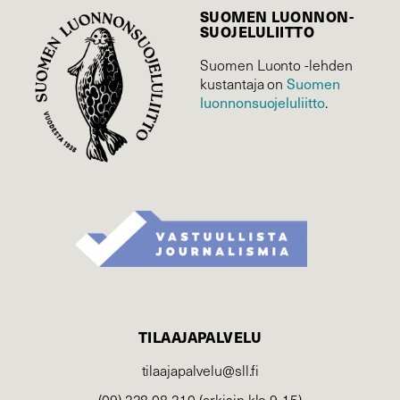
SUOMEN LUONNON­
SUOJELU­LIITTO
Suomen Luonto -lehden
kustantaja on
Suomen
luonnonsuojelu­liitto
.
TILAAJAPALVELU
tilaajapalvelu@sll.fi
(09) 228 08 210 (arkisin klo 9-15)