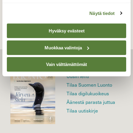
TAKAISIN LISTAAN
Näytä tiedot
Hyväksy evästeet
Muokkaa valintoja
Vain välttämättömät
LEHTI
Uusin lehti
Tilaa Suomen Luonto
Tilaa digilukuoikeus
Äänestä parasta juttua
Tilaa uutiskirje