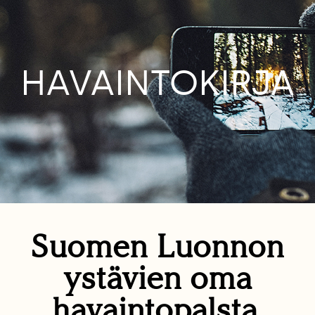
HAVAINTOKIRJA
Suomen Luonnon
ystävien oma
havaintopalsta.