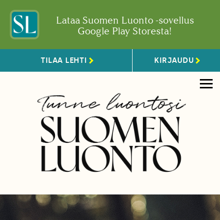
Lataa Suomen Luonto -sovellus
Google Play Storesta!
TILAA LEHTI
KIRJAUDU