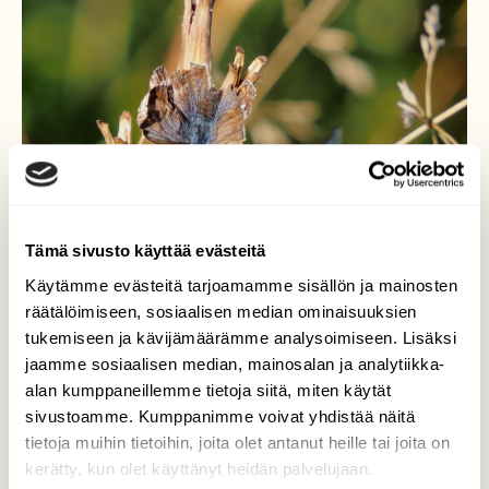
Tämä sivusto käyttää evästeitä
Käytämme evästeitä tarjoamamme sisällön ja mainosten
räätälöimiseen, sosiaalisen median ominaisuuksien
Kesä ja perhoset...
tukemiseen ja kävijämäärämme analysoimiseen. Lisäksi
jaamme sosiaalisen median, mainosalan ja analytiikka-
elämän kolhima
alan kumppaneillemme tietoja siitä, miten käytät
sivustoamme. Kumppanimme voivat yhdistää näitä
Valokuvaaja: Arja Valtonen, Suomies 18.8.2025
tietoja muihin tietoihin, joita olet antanut heille tai joita on
kerätty, kun olet käyttänyt heidän palvelujaan.