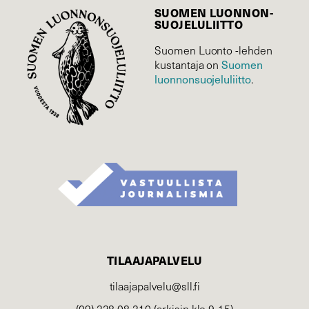
SUOMEN LUONNON­
SUOJELU­LIITTO
Suomen Luonto -lehden
Suomen
kustantaja on
luonnonsuojelu­liitto
.
TILAAJAPALVELU
tilaajapalvelu@sll.fi
(09) 228 08 210 (arkisin klo 9-15)