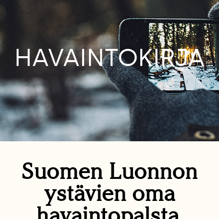
HAVAINTOKIRJA
Suomen Luonnon
ystävien oma
havaintopalsta.