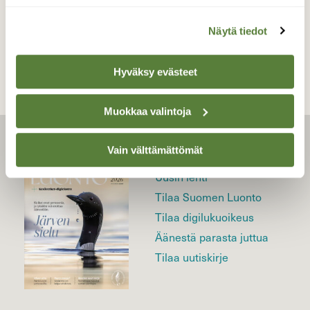
TAKAISIN LISTAAN
Näytä tiedot
Hyväksy evästeet
Muokkaa valintoja
LEHTI
Vain välttämättömät
Uusin lehti
Tilaa Suomen Luonto
Tilaa digilukuoikeus
Äänestä parasta juttua
Tilaa uutiskirje