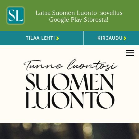
Lataa Suomen Luonto -sovellus
Google Play Storesta!
TILAA LEHTI
KIRJAUDU