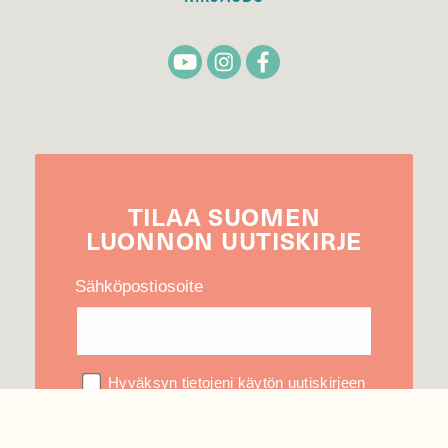
TILAA
SUOMEN
LUONNON
UUTIS­KIRJE
Sähköpostiosoite
Hyväksyn tietojeni käytön uutiskirjeen
lähettämiseen