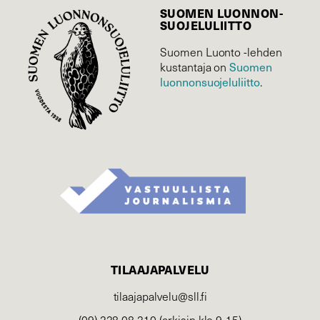
SUOMEN LUONNON­
SUOJELU­LIITTO
Suomen Luonto -lehden
kustantaja on
Suomen
luonnonsuojelu­liitto
.
TILAAJAPALVELU
tilaajapalvelu@sll.fi
(09) 228 08 210 (arkisin klo 9-15)