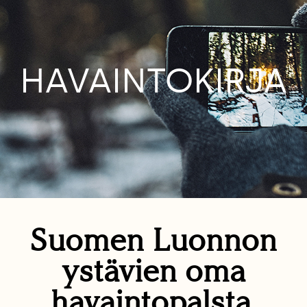
HAVAINTOKIRJA
Suomen Luonnon
ystävien oma
havaintopalsta.