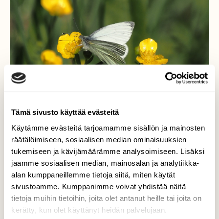
Tämä sivusto käyttää evästeitä
Käytämme evästeitä tarjoamamme sisällön ja mainosten
räätälöimiseen, sosiaalisen median ominaisuuksien
Kesä on tullut.
tukemiseen ja kävijämäärämme analysoimiseen. Lisäksi
jaamme sosiaalisen median, mainosalan ja analytiikka-
Nam...makealta maistuu.
alan kumppaneillemme tietoja siitä, miten käytät
sivustoamme. Kumppanimme voivat yhdistää näitä
Valokuvaaja: Arja Valtonen, Holma Lahti 20.5.2023
tietoja muihin tietoihin, joita olet antanut heille tai joita on
kerätty, kun olet käyttänyt heidän palvelujaan.