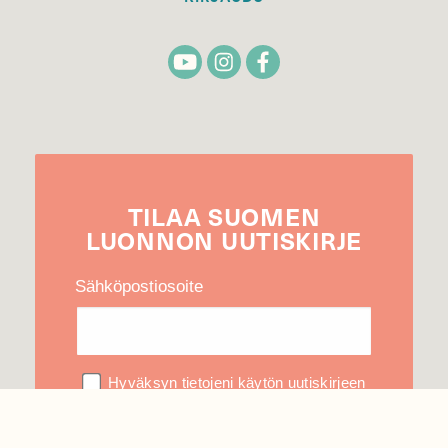
TILAA
SUOMEN
LUONNON
UUTIS­KIRJE
Sähköpostiosoite
Hyväksyn tietojeni käytön uutiskirjeen
lähettämiseen