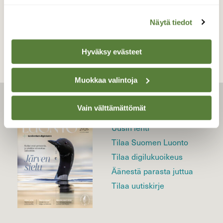
TAKAISIN LISTAAN
Näytä tiedot
Hyväksy evästeet
Muokkaa valintoja
Vain välttämättömät
LEHTI
Uusin lehti
Tilaa Suomen Luonto
Tilaa digilukuoikeus
Äänestä parasta juttua
Tilaa uutiskirje