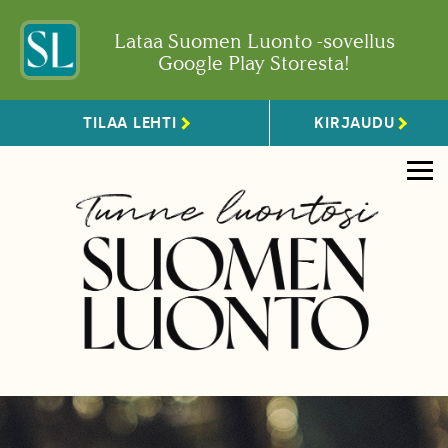
Lataa Suomen Luonto -sovellus
Google Play Storesta!
TILAA LEHTI
KIRJAUDU