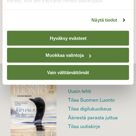
kerätty, kun olet käyttänyt heidän palvelujaan.
Näytä tiedot
TAKAISIN LISTAAN
Hyväksy evästeet
Muokkaa valintoja
Vain välttämättömät
LEHTI
Uusin lehti
Tilaa Suomen Luonto
Tilaa digilukuoikeus
Äänestä parasta juttua
Tilaa uutiskirje