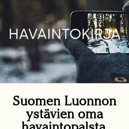
HAVAINTOKIRJA
Suomen Luonnon
ystävien oma
havaintopalsta.