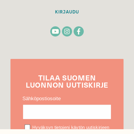
KIRJAUDU
TILAA
SUOMEN
LUONNON
UUTIS­KIRJE
Sähköpostiosoite
Hyväksyn tietojeni käytön uutiskirjeen
lähettämiseen