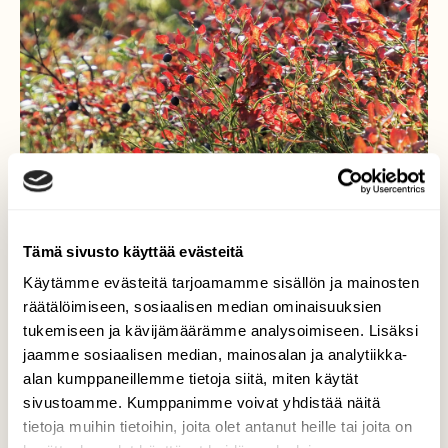
Tämä sivusto käyttää evästeitä
Käytämme evästeitä tarjoamamme sisällön ja mainosten
Kesä vaihtuu syksyyn...
räätälöimiseen, sosiaalisen median ominaisuuksien
tukemiseen ja kävijämäärämme analysoimiseen. Lisäksi
..mustikan lehdet punertuneet jo paikoin
jaamme sosiaalisen median, mainosalan ja analytiikka-
syksyn väreihin.
alan kumppaneillemme tietoja siitä, miten käytät
sivustoamme. Kumppanimme voivat yhdistää näitä
Valokuvaaja: Arja Valtonen, Aurinkovuori, Asikkala
tietoja muihin tietoihin, joita olet antanut heille tai joita on
29.8.2021