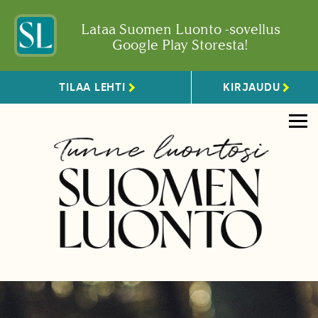
Lataa Suomen Luonto -sovellus
Google Play Storesta!
TILAA LEHTI
KIRJAUDU