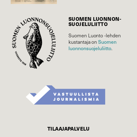
SUOMEN LUONNON­
SUOJELU­LIITTO
Suomen Luonto -lehden
Suomen
kustantaja on
luonnonsuojelu­liitto
.
TILAAJAPALVELU