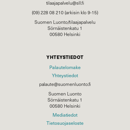
tilaajapalvelu@sll.fi
(09) 228 08 210 (arkisin klo 9-15)
Suomen Luonto/tilaajapalvelu
Sörnäistenkatu 1
00580 Helsinki
YHTEYSTIEDOT
Palautelomake
Yhteystiedot
palaute@suomenluonto.fi
Suomen Luonto
Sörnäistenkatu 1
00580 Helsinki
Mediatiedot
Tietosuojaseloste