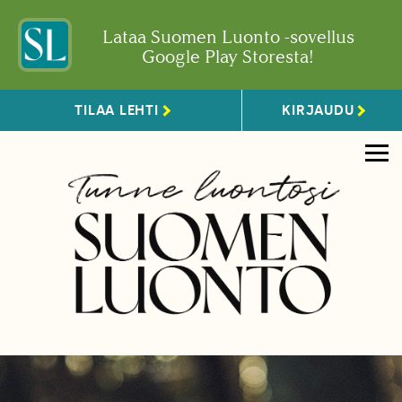
Lataa Suomen Luonto -sovellus
Google Play Storesta!
TILAA LEHTI
KIRJAUDU