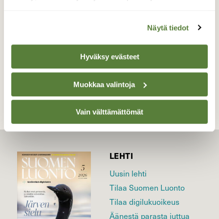
saapuminen.
Valokuvaaja: Terttu Rantanen, Perniö 16.5.2020
Näytä tiedot
Hyväksy evästeet
TAKAISIN LISTAAN
Muokkaa valintoja
Vain välttämättömät
LEHTI
Uusin lehti
Tilaa Suomen Luonto
Tilaa digilukuoikeus
Äänestä parasta juttua