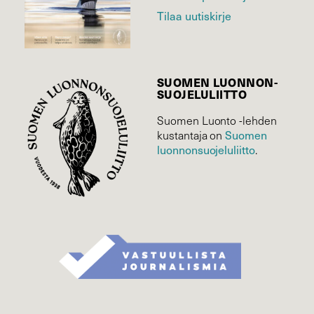
Tilaa uutiskirje
SUOMEN LUONNON­
SUOJELU­LIITTO
Suomen Luonto -lehden
Suomen
kustantaja on
luonnonsuojelu­liitto
.