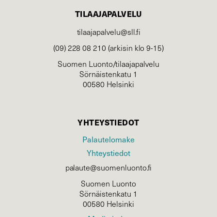
TILAAJAPALVELU
tilaajapalvelu@sll.fi
(09) 228 08 210 (arkisin klo 9-15)
Suomen Luonto/tilaajapalvelu
Sörnäistenkatu 1
00580 Helsinki
YHTEYSTIEDOT
Palautelomake
Yhteystiedot
palaute@suomenluonto.fi
Suomen Luonto
Sörnäistenkatu 1
00580 Helsinki