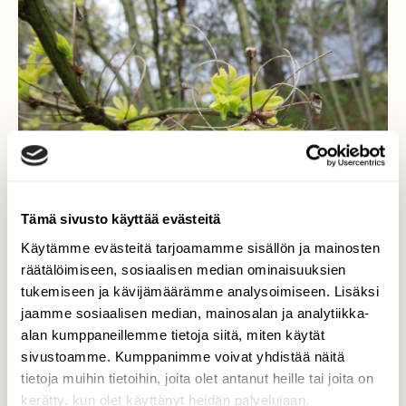
Tämä sivusto käyttää evästeitä
Käytämme evästeitä tarjoamamme sisällön ja mainosten
räätälöimiseen, sosiaalisen median ominaisuuksien
tukemiseen ja kävijämäärämme analysoimiseen. Lisäksi
jaamme sosiaalisen median, mainosalan ja analytiikka-
alan kumppaneillemme tietoja siitä, miten käytät
Kesää odotellessa.
sivustoamme. Kumppanimme voivat yhdistää näitä
tietoja muihin tietoihin, joita olet antanut heille tai joita on
Salon seudulta,hidasta on kesän
kerätty, kun olet käyttänyt heidän palvelujaan.