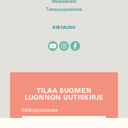
Mediatiedot
Tietosuojaseloste
KIRJAUDU
TILAA
SUOMEN
LUONNON
UUTIS­KIRJE
Sähköpostiosoite