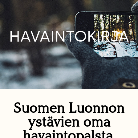
HAVAINTOKIRJA
Suomen Luonnon
ystävien oma
havaintopalsta.