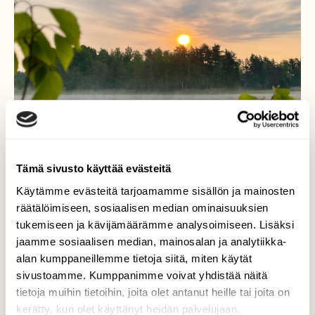
Tämä sivusto käyttää evästeitä
Käytämme evästeitä tarjoamamme sisällön ja mainosten
räätälöimiseen, sosiaalisen median ominaisuuksien
tukemiseen ja kävijämäärämme analysoimiseen. Lisäksi
Kesäaamun tunnelmaa
jaamme sosiaalisen median, mainosalan ja analytiikka-
alan kumppaneillemme tietoja siitä, miten käytät
Uusi päivä alkamassa Saimaalla.
sivustoamme. Kumppanimme voivat yhdistää näitä
tietoja muihin tietoihin, joita olet antanut heille tai joita on
Valokuvaaja: Liisa Niiva-Korpela, Taipalsaari
kerätty, kun olet käyttänyt heidän palvelujaan.