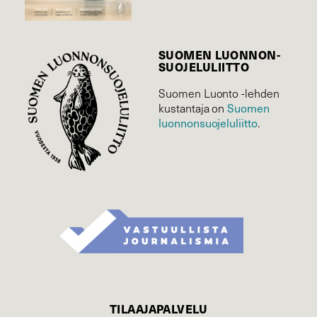
SUOMEN LUONNON­
SUOJELU­LIITTO
Suomen Luonto -lehden
kustantaja on
Suomen
luonnonsuojelu­liitto
.
TILAAJAPALVELU