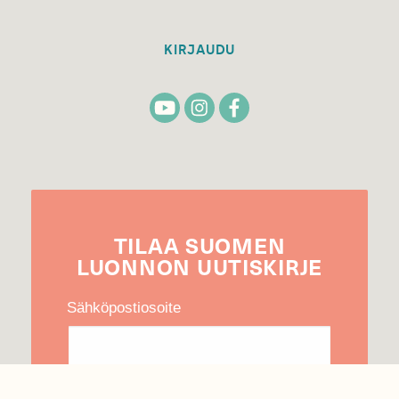
KIRJAUDU
TILAA
SUOMEN
LUONNON
UUTIS­KIRJE
Sähköpostiosoite
Hyväksyn tietojeni käytön uutiskirjeen