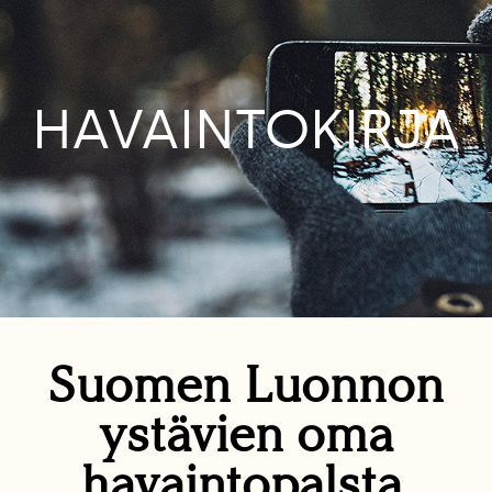
HAVAINTOKIRJA
Suomen Luonnon
ystävien oma
havaintopalsta.