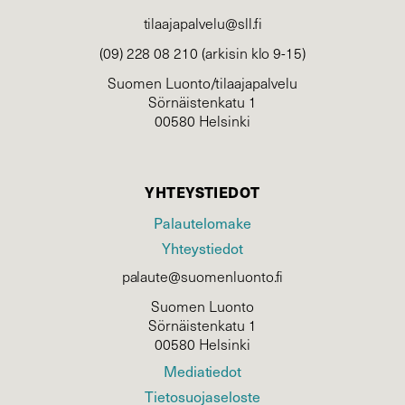
tilaajapalvelu@sll.fi
(09) 228 08 210 (arkisin klo 9-15)
Suomen Luonto/tilaajapalvelu
Sörnäistenkatu 1
00580 Helsinki
YHTEYSTIEDOT
Palautelomake
Yhteystiedot
palaute@suomenluonto.fi
Suomen Luonto
Sörnäistenkatu 1
00580 Helsinki
Mediatiedot
Tietosuojaseloste