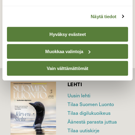
9.6.2025
Näytä tiedot
TAKAISIN LISTAAN
Hyväksy evästeet
Muokkaa valintoja
Vain välttämättömät
LEHTI
Uusin lehti
Tilaa Suomen Luonto
Tilaa digilukuoikeus
Äänestä parasta juttua
Tilaa uutiskirje