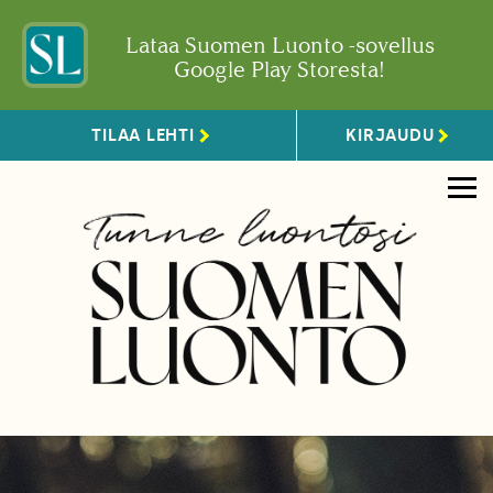
Lataa Suomen Luonto -sovellus
Google Play Storesta!
TILAA LEHTI
KIRJAUDU