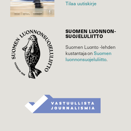
Tilaa uutiskirje
SUOMEN LUONNON­
SUOJELU­LIITTO
Suomen Luonto -lehden
Suomen
kustantaja on
luonnonsuojelu­liitto
.