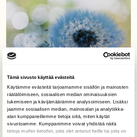
Tämä sivusto käyttää evästeitä
Käytämme evästeitä tarjoamamme sisällön ja mainosten
räätälöimiseen, sosiaalisen median ominaisuuksien
tukemiseen ja kävijämäärämme analysoimiseen. Lisäksi
Kesäisen aamun valossa
jaamme sosiaalisen median, mainosalan ja analytiikka-
alan kumppaneillemme tietoja siitä, miten käytät
Voikukat ovat kukkineet ja haituvat
sivustoamme. Kumppanimme voivat yhdistää näitä
odottavat pientä tuulen henkäystä ja sitten
tietoja muihin tietoihin, joita olet antanut heille tai joita on
menoksi.