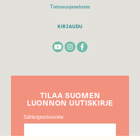
Tietosuojaseloste
KIRJAUDU
TILAA
SUOMEN
LUONNON
UUTIS­KIRJE
Sähköpostiosoite