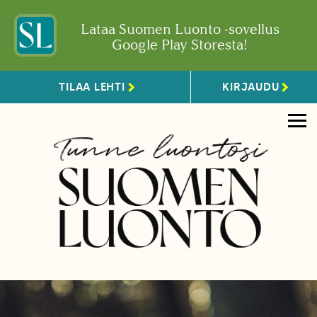
Lataa Suomen Luonto -sovellus
Google Play Storesta!
TILAA LEHTI
KIRJAUDU