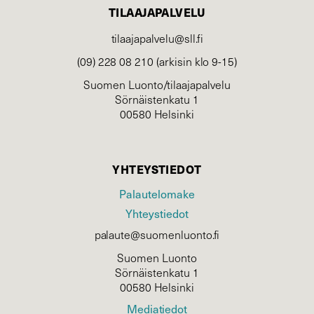
TILAAJAPALVELU
tilaajapalvelu@sll.fi
(09) 228 08 210 (arkisin klo 9-15)
Suomen Luonto/tilaajapalvelu
Sörnäistenkatu 1
00580 Helsinki
YHTEYSTIEDOT
Palautelomake
Yhteystiedot
palaute@suomenluonto.fi
Suomen Luonto
Sörnäistenkatu 1
00580 Helsinki
Mediatiedot