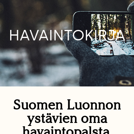
HAVAINTOKIRJA
Suomen Luonnon
ystävien oma
havaintopalsta.