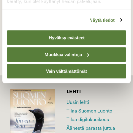
kerätty, kun olet käyttänyt heidän palvelujaan.
Valokuvaaja: Irja lehtinen, Lempäälä 28.5.2018
Näytä tiedot
TAKAISIN LISTAAN
Hyväksy evästeet
Muokkaa valintoja
Vain välttämättömät
LEHTI
Uusin lehti
Tilaa Suomen Luonto
Tilaa digilukuoikeus
Äänestä parasta juttua