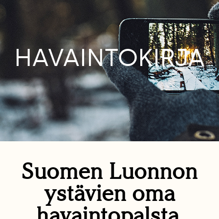
HAVAINTOKIRJA
Suomen Luonnon
ystävien oma
havaintopalsta.