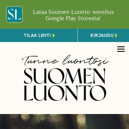
Lataa Suomen Luonto -sovellus
Google Play Storesta!
TILAA LEHTI
KIRJAUDU