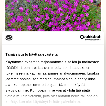
Tämä sivusto käyttää evästeitä
Käytämme evästeitä tarjoamamme sisällön ja mainosten
räätälöimiseen, sosiaalisen median ominaisuuksien
tukemiseen ja kävijämäärämme analysoimiseen. Lisäksi
jaamme sosiaalisen median, mainosalan ja analytiikka-
Kesäkukkien loistoa
alan kumppaneillemme tietoja siitä, miten käytät
sivustoamme. Kumppanimme voivat yhdistää näitä
Ketoneilikkaakin on monin paikoin.
tietoja muihin tietoihin, joita olet antanut heille tai joita on
kerätty, kun olet käyttänyt heidän palvelujaan.
Valokuvaaja: Reijo Juurinen, Veikkola Kesäkuu