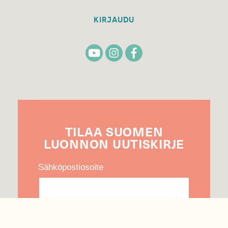
KIRJAUDU
TILAA
SUOMEN
LUONNON
UUTIS­KIRJE
Sähköpostiosoite
Hyväksyn tietojeni käytön uutiskirjeen
lähettämiseen