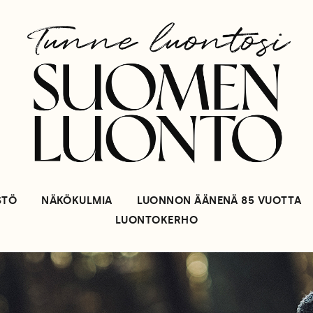
STÖ
NÄKÖKULMIA
LUONNON ÄÄNENÄ 85 VUOTTA
LUONTOKERHO