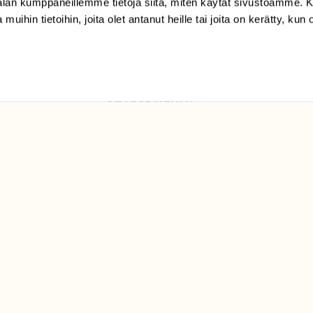
-alan kumppaneillemme tietoja siitä, miten käytät sivustoamme
Suomen
 muihin tietoihin, joita olet antanut heille tai joita on kerätty, kun 
Luonto/tilaajapalvelu
Sörnäistenkatu 1
00580 Helsinki
ELU­
YHTEYSTIEDOT
ntaja on
Palautelomake
Yhteystiedot
palaute@suomenluonto.fi
Suomen Luonto
Sörnäistenkatu 1
00580 Helsinki
Mediatiedot
Tietosuojaseloste
KIRJAUDU