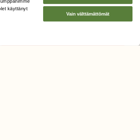
. Kumppanimme
Sähköpostiosoite
olet käyttänyt
Vain välttämättömät
Hyväksyn tietojeni käytön
uutiskirjeen lähettämiseen
Tietosuojaseloste