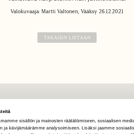
Valokuvaaja: Martti Valtonen, Vääksy 26.12.2021
TAKAISIN LISTAAN
TILAAJAPALVELU
teitä
tilaajapalvelu@sll.fi
mamme sisällön ja mainosten räätälöimiseen, sosiaalisen medi
(09) 228 08 210 (arkisin
klo 9-15)
n ja kävijämäärämme analysoimiseen. Lisäksi jaamme sosiaali