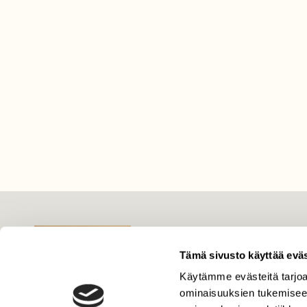
LEHTI
Uusin lehti
Tämä sivusto käyttää eväs
Tilaa Suomen Luonto
Käytämme evästeitä tarjoa
Tilaa digilukuoikeus
ominaisuuksien tukemisee