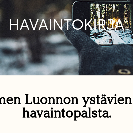
HAVAINTOKIRJA
en Luonnon ystävie
havaintopalsta.