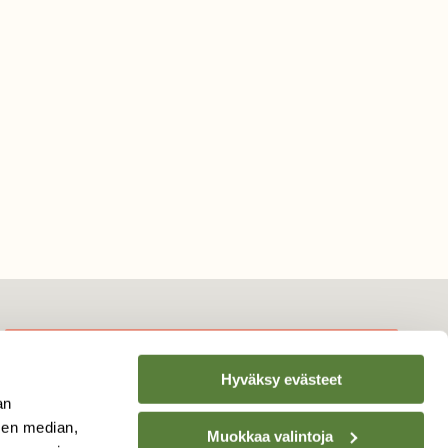
Hyväksy evästeet
TILAA
SUOMEN
an
LUONNON
UUTIS­KIRJE
sen median,
Muokkaa valintoja