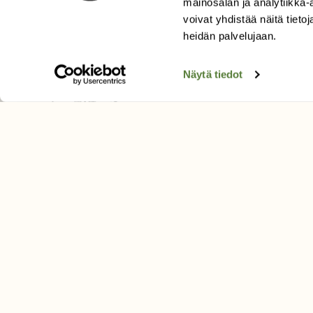
mainosalan ja analytiikka
Äänestä parasta juttua
voivat yhdistää näitä tietoja
Tilaa uutiskirje
heidän palvelujaan.
Näytä tiedot
SUOMEN LUONNON­SUOJ
LIITTO
Suomen Luonto -lehden kusta
Suomen luonnonsuojelu­liitto
.