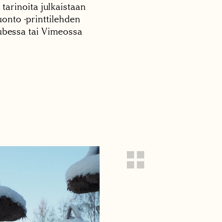
 tarinoita julkaistaan
onto -printtilehden
tubessa tai Vimeossa