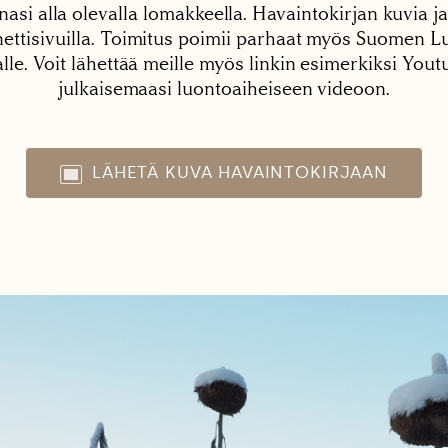
nasi alla olevalla lomakkeella. Havaintokirjan kuvia ja
tisivuilla. Toimitus poimii parhaat myös Suomen Lu
alle. Voit lähettää meille myös linkin esimerkiksi You
julkaisemaasi luontoaiheiseen videoon.
LÄHETÄ KUVA HAVAINTOKIRJAAN