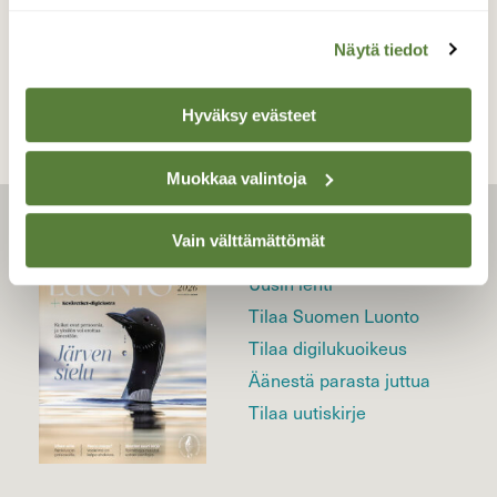
TAKAISIN LISTAAN
Näytä tiedot
Hyväksy evästeet
Muokkaa valintoja
Vain välttämättömät
LEHTI
Uusin lehti
Tilaa Suomen Luonto
Tilaa digilukuoikeus
Äänestä parasta juttua
Tilaa uutiskirje