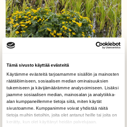
Tämä sivusto käyttää evästeitä
Käytämme evästeitä tarjoamamme sisällön ja mainosten
räätälöimiseen, sosiaalisen median ominaisuuksien
Kesän keltaista-
tukemiseen ja kävijämäärämme analysoimiseen. Lisäksi
jaamme sosiaalisen median, mainosalan ja analytiikka-
Rentukkapuska täydessä loistossaan.
alan kumppaneillemme tietoja siitä, miten käytät
sivustoamme. Kumppanimme voivat yhdistää näitä
Valokuvaaja: Arja Valtonen, Holma Lahti 3.5.2025
tietoja muihin tietoihin, joita olet antanut heille tai joita on
kerätty, kun olet käyttänyt heidän palvelujaan.