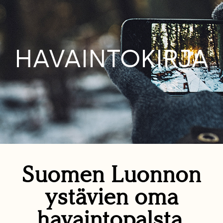
HAVAINTOKIRJA
Suomen Luonnon
ystävien oma
havaintopalsta.