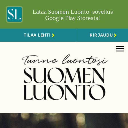
Lataa Suomen Luonto -sovellus
Google Play Storesta!
TILAA LEHTI
KIRJAUDU