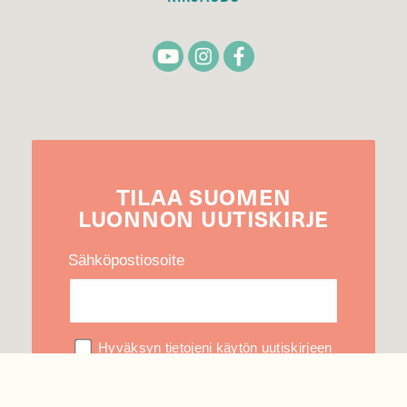
TILAA
SUOMEN
LUONNON
UUTIS­KIRJE
Sähköpostiosoite
Hyväksyn tietojeni käytön uutiskirjeen
lähettämiseen