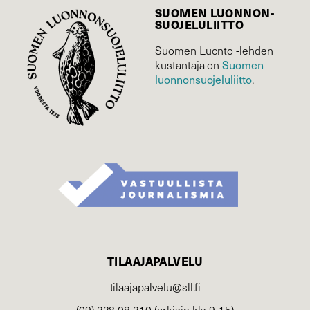
SUOMEN LUONNON­
SUOJELU­LIITTO
Suomen Luonto -lehden
Suomen
kustantaja on
luonnonsuojelu­liitto
.
TILAAJAPALVELU
tilaajapalvelu@sll.fi
(09) 228 08 210 (arkisin klo 9-15)