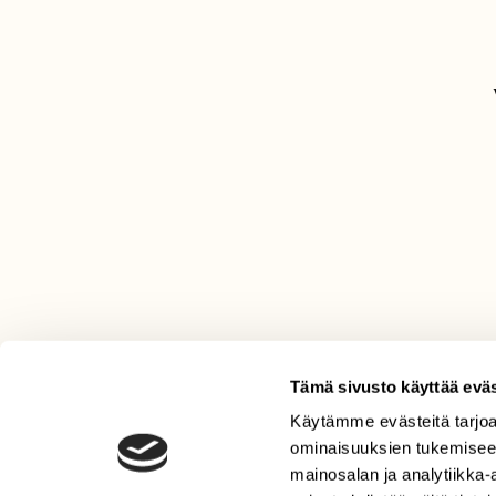
Tämä sivusto käyttää eväs
Käytämme evästeitä tarjoa
LEHTI
ominaisuuksien tukemisee
Uusin lehti
mainosalan ja analytiikka