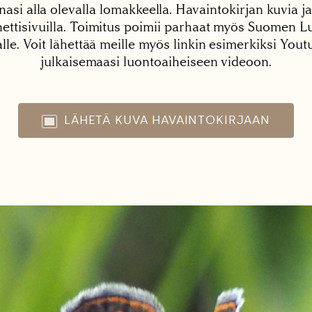
nasi alla olevalla lomakkeella. Havaintokirjan kuvia ja
tisivuilla. Toimitus poimii parhaat myös Suomen Lu
alle. Voit lähettää meille myös linkin esimerkiksi You
julkaisemaasi luontoaiheiseen videoon.
LÄHETÄ KUVA HAVAINTOKIRJAAN