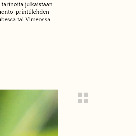
 tarinoita julkaistaan
onto -printtilehden
tubessa tai Vimeossa