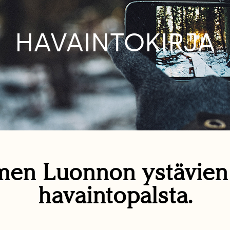
HAVAINTOKIRJA
en Luonnon ystävie
havaintopalsta.