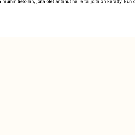
 muihin tietoihin, joita olet antanut heille tai joita on kerätty, kun 
(09) 228 08 210 (arkisin
klo 9-15)
Suomen
Luonto/tilaajapalvelu
Sörnäistenkatu 1
00580 Helsinki
ELU­
YHTEYSTIEDOT
ntaja on
Palautelomake
Yhteystiedot
palaute@suomenluonto.fi
Suomen Luonto
Sörnäistenkatu 1
00580 Helsinki
Mediatiedot
Tietosuojaseloste