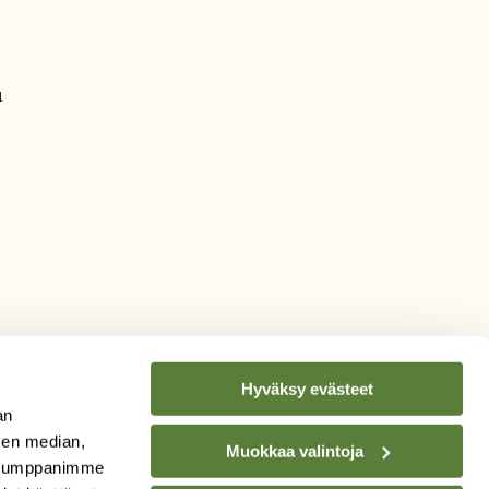
u
Hyväksy evästeet
an
sen median,
Muokkaa valintoja
. Kumppanimme
TILAA
SUOMEN