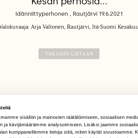
Kesän perhosia...
Idänniittyperhonen , Rautjärvi 19.6.2021
Valokuvaaja: Arja Valtonen, Rautjärvi, Itä-Suomi Kesäku
TAKAISIN LISTAAN
teitä
mamme sisällön ja mainosten räätälöimiseen, sosiaalisen medi
TILAAJAPALVELU
n ja kävijämäärämme analysoimiseen. Lisäksi jaamme sosiaali
tilaajapalvelu@sll.fi
-alan kumppaneillemme tietoja siitä, miten käytät sivustoamme