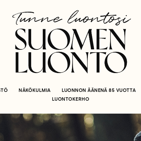
STÖ
NÄKÖKULMIA
LUONNON ÄÄNENÄ 85 VUOTTA
LUONTOKERHO