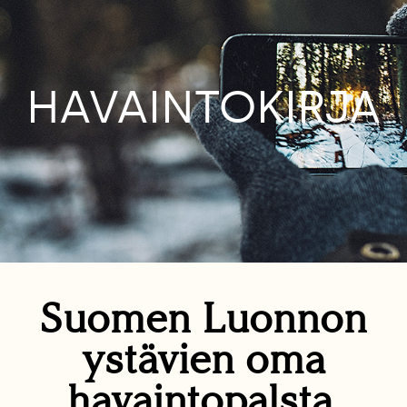
HAVAINTOKIRJA
Suomen Luonnon
ystävien oma
havaintopalsta.