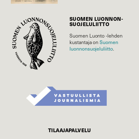
SUOMEN LUONNON­
SUOJELU­LIITTO
Suomen Luonto -lehden
kustantaja on
Suomen
luonnonsuojelu­liitto
.
TILAAJAPALVELU