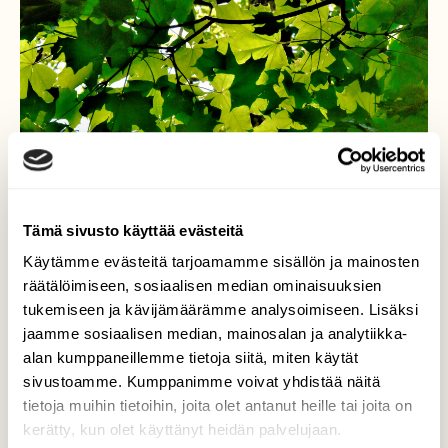
Tämä sivusto käyttää evästeitä
Käytämme evästeitä tarjoamamme sisällön ja mainosten
räätälöimiseen, sosiaalisen median ominaisuuksien
tukemiseen ja kävijämäärämme analysoimiseen. Lisäksi
jaamme sosiaalisen median, mainosalan ja analytiikka-
Kesän vihreät lehvät
alan kumppaneillemme tietoja siitä, miten käytät
sivustoamme. Kumppanimme voivat yhdistää näitä
Vaahterassa valo vaihtelee.
tietoja muihin tietoihin, joita olet antanut heille tai joita on
kerätty, kun olet käyttänyt heidän palvelujaan.
Valokuvaaja: Reijo Juurinen, Veikkola Kesäkuu