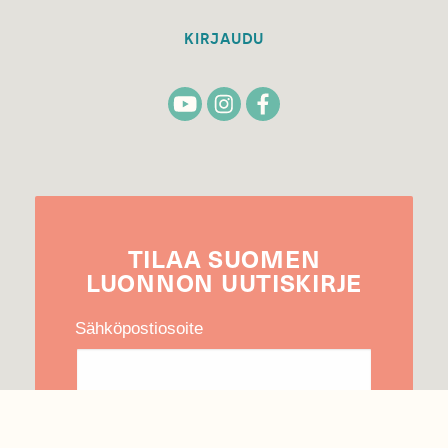
KIRJAUDU
TILAA
SUOMEN
LUONNON
UUTIS­KIRJE
Sähköpostiosoite
Hyväksyn tietojeni käytön uutiskirjeen
lähettämiseen