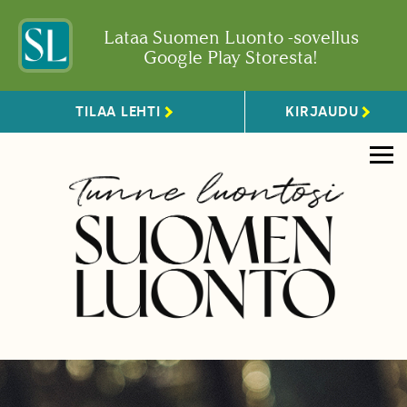
Lataa Suomen Luonto -sovellus
Google Play Storesta!
TILAA LEHTI
KIRJAUDU