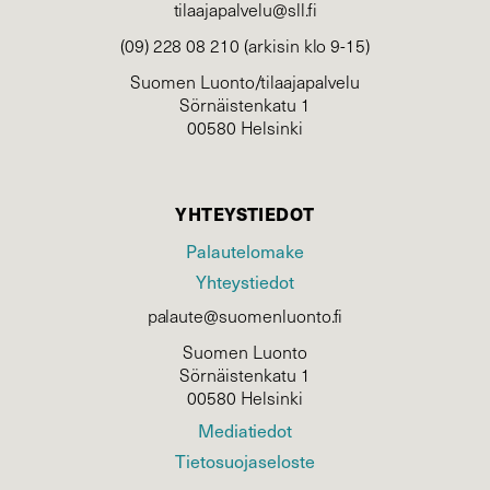
tilaajapalvelu@sll.fi
(09) 228 08 210 (arkisin klo 9-15)
Suomen Luonto/tilaajapalvelu
Sörnäistenkatu 1
00580 Helsinki
YHTEYSTIEDOT
Palautelomake
Yhteystiedot
palaute@suomenluonto.fi
Suomen Luonto
Sörnäistenkatu 1
00580 Helsinki
Mediatiedot
Tietosuojaseloste