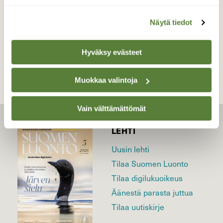
Näytä tiedot
TAKAISIN LISTAAN
Hyväksy evästeet
Muokkaa valintoja
Vain välttämättömät
LEHTI
Uusin lehti
Tilaa Suomen Luonto
Tilaa digilukuoikeus
Äänestä parasta juttua
Tilaa uutiskirje