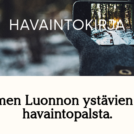
HAVAINTOKIRJA
en Luonnon ystävie
havaintopalsta.