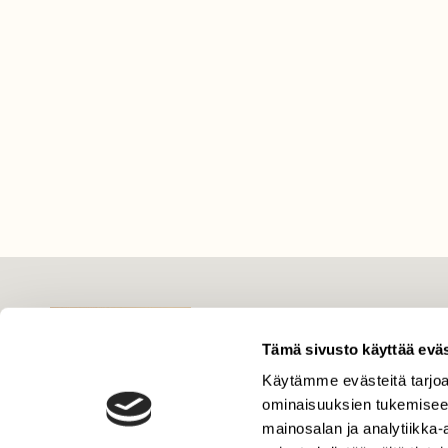
LEHTI
Uusin lehti
Tämä sivusto käyttää eväs
Tilaa Suomen Luonto
Käytämme evästeitä tarjoa
ominaisuuksien tukemisee
Tilaa digilukuoikeus
mainosalan ja analytiikka
Äänestä parasta juttua