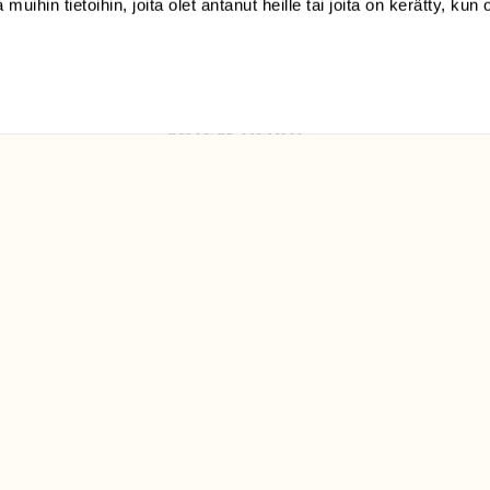
 muihin tietoihin, joita olet antanut heille tai joita on kerätty, kun 
Luonto/tilaajapalvelu
Sörnäistenkatu 1
00580 Helsinki
ELU­
YHTEYSTIEDOT
ntaja on
Palautelomake
Yhteystiedot
palaute@suomenluonto.fi
Suomen Luonto
Sörnäistenkatu 1
00580 Helsinki
Mediatiedot
Tietosuojaseloste
KIRJAUDU