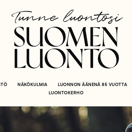
STÖ
NÄKÖKULMIA
LUONNON ÄÄNENÄ 85 VUOTTA
LUONTOKERHO