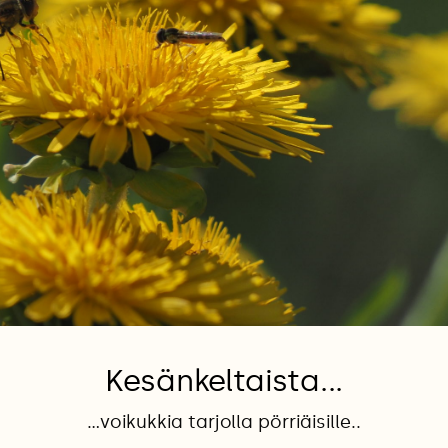
Kesänkeltaista...
...voikukkia tarjolla pörriäisille..