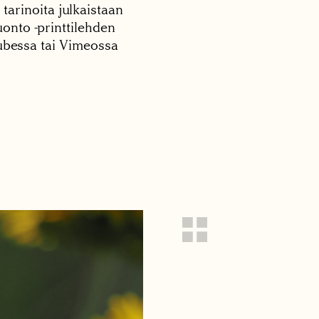
 tarinoita julkaistaan
onto -printtilehden
tubessa tai Vimeossa