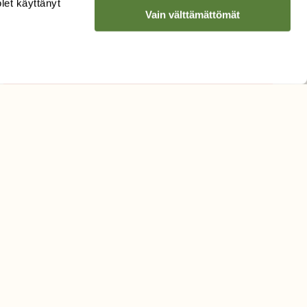
olet käyttänyt
Vain välttämättömät
Hyväksyn tietojeni käytön
uutiskirjeen lähettämiseen
Tietosuojaseloste