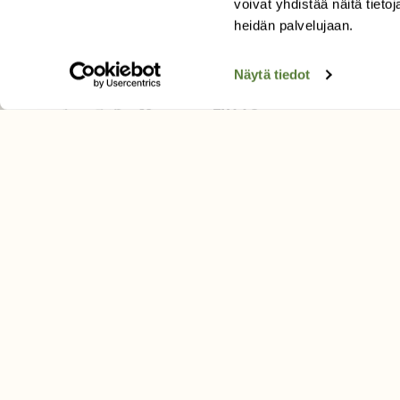
voivat yhdistää näitä tietoja
Tilaa uutiskirje
heidän palvelujaan.
Näytä tiedot
SUOMEN LUONNON­SUOJ
LIITTO
Suomen Luonto -lehden kusta
Suomen luonnonsuojelu­liitto
.