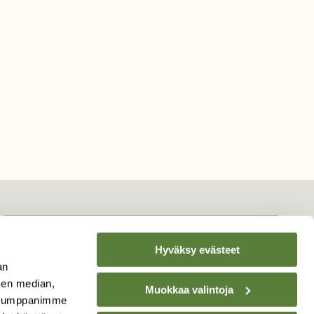
Hyväksy evästeet
TILAA
SUOMEN
an
LUONNON
UUTIS­KIRJE
sen median,
Muokkaa valintoja
. Kumppanimme
Sähköpostiosoite