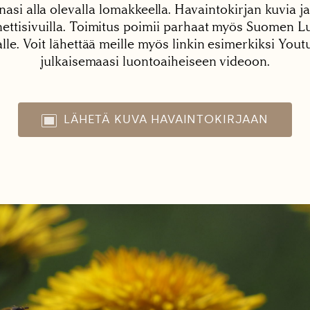
nasi alla olevalla lomakkeella. Havaintokirjan kuvia ja
tisivuilla. Toimitus poimii parhaat myös Suomen Lu
alle. Voit lähettää meille myös linkin esimerkiksi You
julkaisemaasi luontoaiheiseen videoon.
LÄHETÄ KUVA HAVAINTOKIRJAAN