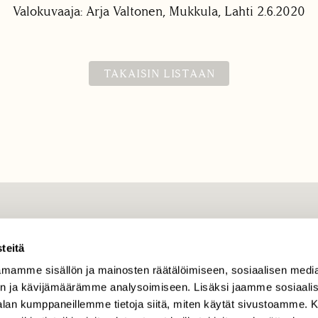
Valokuvaaja: Arja Valtonen, Mukkula, Lahti 2.6.2020
TAKAISIN LISTAAN
TILAAJAPALVELU
teitä
tilaajapalvelu@sll.fi
mamme sisällön ja mainosten räätälöimiseen, sosiaalisen medi
(09) 228 08 210 (arkisin
klo 9-15)
n ja kävijämäärämme analysoimiseen. Lisäksi jaamme sosiaali
-alan kumppaneillemme tietoja siitä, miten käytät sivustoamme
Suomen