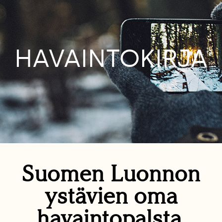
HAVAINTOKIRJA
Suomen Luonnon
ystävien oma
havaintopalsta.