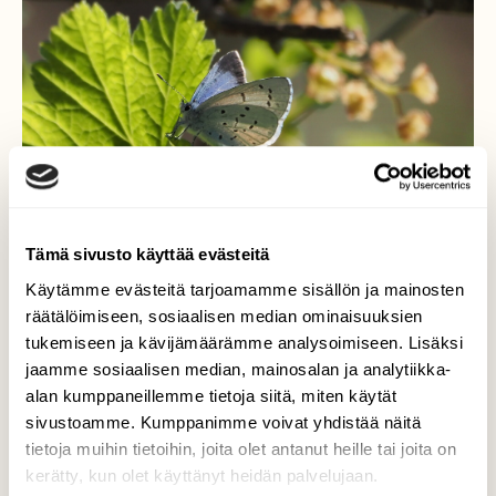
Tämä sivusto käyttää evästeitä
Käytämme evästeitä tarjoamamme sisällön ja mainosten
räätälöimiseen, sosiaalisen median ominaisuuksien
Kesäpäivä-
tukemiseen ja kävijämäärämme analysoimiseen. Lisäksi
jaamme sosiaalisen median, mainosalan ja analytiikka-
ja sinisiipi kaunokainen.
alan kumppaneillemme tietoja siitä, miten käytät
sivustoamme. Kumppanimme voivat yhdistää näitä
Valokuvaaja: Arja Valtonen, Holma Lahti 19.5.2025
tietoja muihin tietoihin, joita olet antanut heille tai joita on
kerätty, kun olet käyttänyt heidän palvelujaan.