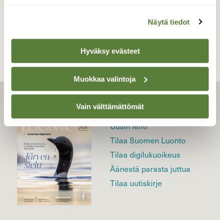
TAKAISIN LISTAAN
Näytä tiedot
Hyväksy evästeet
Muokkaa valintoja
LEHTI
Vain välttämättömät
Uusin lehti
Tilaa Suomen Luonto
Tilaa digilukuoikeus
Äänestä parasta juttua
Tilaa uutiskirje