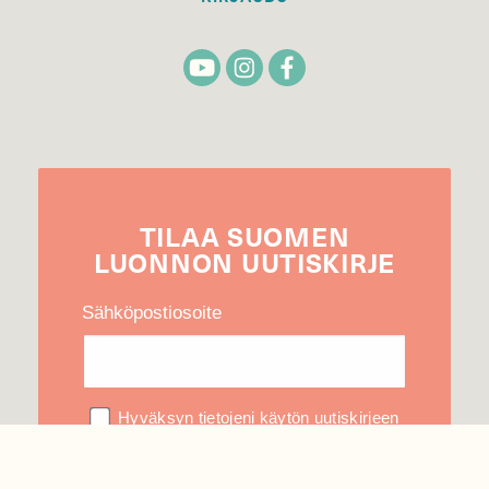
TILAA
SUOMEN
LUONNON
UUTIS­KIRJE
Sähköpostiosoite
Hyväksyn tietojeni käytön uutiskirjeen
lähettämiseen