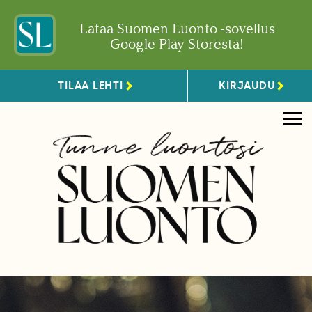
Lataa Suomen Luonto -sovellus
Google Play Storesta!
TILAA LEHTI
KIRJAUDU