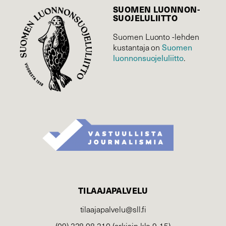
SUOMEN LUONNON­
SUOJELU­LIITTO
Suomen Luonto -lehden
Suomen
kustantaja on
luonnonsuojelu­liitto
.
TILAAJAPALVELU
tilaajapalvelu@sll.fi
(09) 228 08 210 (arkisin klo 9-15)