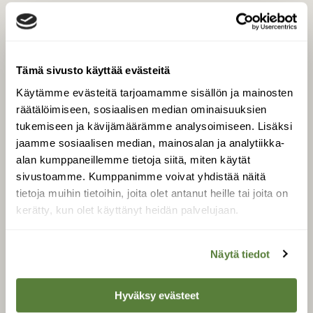
palaute@suomenluonto.fi
Suomen Luonto
Sörnäistenkatu 1
00580 Helsinki
Tämä sivusto käyttää evästeitä
Mediatiedot
Käytämme evästeitä tarjoamamme sisällön ja mainosten
Tietosuojaseloste
räätälöimiseen, sosiaalisen median ominaisuuksien
tukemiseen ja kävijämäärämme analysoimiseen. Lisäksi
jaamme sosiaalisen median, mainosalan ja analytiikka-
KIRJAUDU
alan kumppaneillemme tietoja siitä, miten käytät
sivustoamme. Kumppanimme voivat yhdistää näitä
tietoja muihin tietoihin, joita olet antanut heille tai joita on
kerätty, kun olet käyttänyt heidän palvelujaan.
Näytä tiedot
Hyväksy evästeet
TILAA
SUOMEN