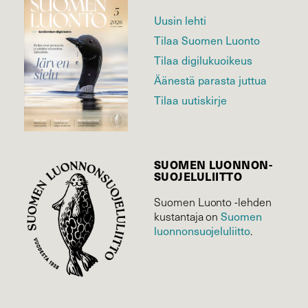
Uusin lehti
Tilaa Suomen Luonto
Tilaa digilukuoikeus
Äänestä parasta juttua
Tilaa uutiskirje
SUOMEN LUONNON­
SUOJELU­LIITTO
Suomen Luonto -lehden
kustantaja on
Suomen
luonnonsuojelu­liitto
.