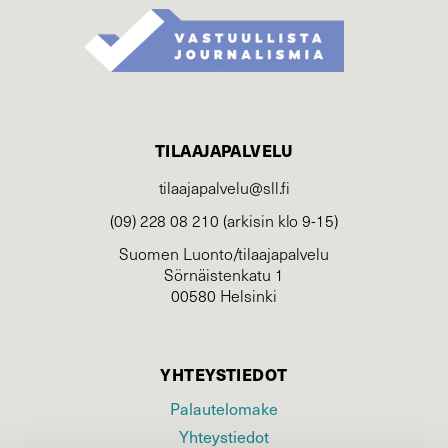
TILAAJAPALVELU
tilaajapalvelu@sll.fi
(09) 228 08 210 (arkisin klo 9-15)
Suomen Luonto/tilaajapalvelu
Sörnäistenkatu 1
00580 Helsinki
YHTEYSTIEDOT
Palautelomake
Yhteystiedot