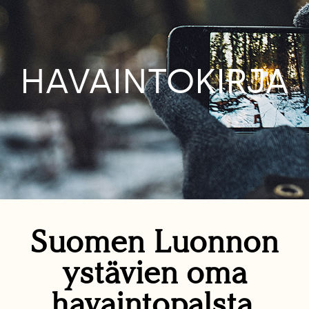
HAVAINTOKIRJA
Suomen Luonnon
ystävien oma
havaintopalsta.