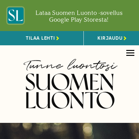
Lataa Suomen Luonto -sovellus
Google Play Storesta!
TILAA LEHTI
KIRJAUDU