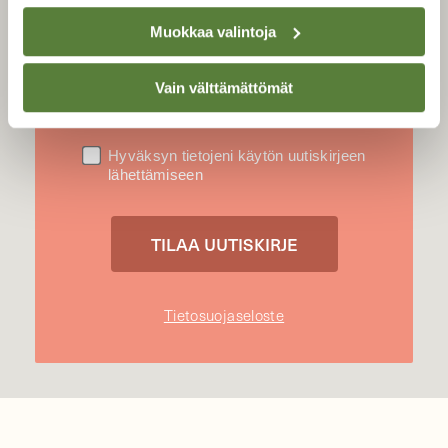
LUONNON
UUTIS­KIRJE
Muokkaa valintoja
Sähköpostiosoite
Vain välttämättömät
Hyväksyn tietojeni käytön uutiskirjeen
lähettämiseen
Tietosuojaseloste