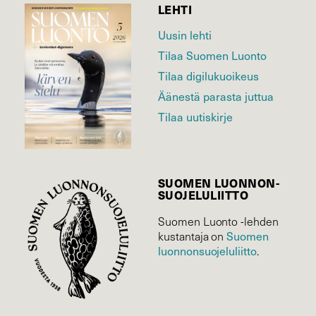
LEHTI
Uusin lehti
Tilaa Suomen Luonto
Tilaa digilukuoikeus
Äänestä parasta juttua
Tilaa uutiskirje
SUOMEN LUONNON­
SUOJELU­LIITTO
Suomen Luonto -lehden
Suomen
kustantaja on
luonnonsuojelu­liitto
.