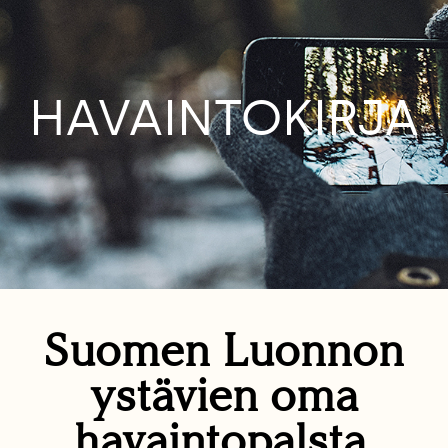
HAVAINTOKIRJA
Suomen Luonnon
ystävien oma
havaintopalsta.