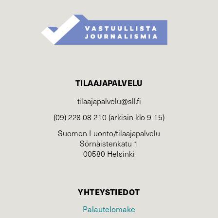
TILAAJAPALVELU
tilaajapalvelu@sll.fi
(09) 228 08 210 (arkisin klo 9-15)
Suomen Luonto/tilaajapalvelu
Sörnäistenkatu 1
00580 Helsinki
YHTEYSTIEDOT
Palautelomake