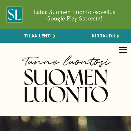
Lataa Suomen Luonto -sovellus
Google Play Storesta!
TILAA LEHTI
KIRJAUDU