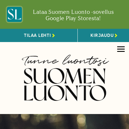
Lataa Suomen Luonto -sovellus
Google Play Storesta!
TILAA LEHTI
KIRJAUDU