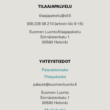
TILAAJAPALVELU
tilaajapalvelu@sll.fi
(09) 228 08 210 (arkisin klo 9-15)
Suomen Luonto/tilaajapalvelu
Sörnäistenkatu 1
00580 Helsinki
YHTEYSTIEDOT
Palautelomake
Yhteystiedot
palaute@suomenluonto.fi
Suomen Luonto
Sörnäistenkatu 1
00580 Helsinki
Mediatiedot