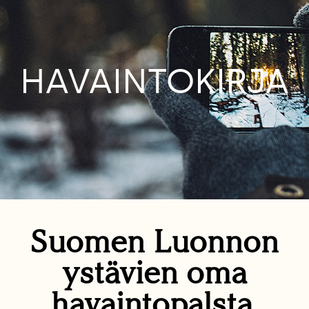
HAVAINTOKIRJA
Suomen Luonnon
ystävien oma
havaintopalsta.