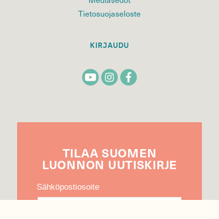
Tietosuojaseloste
KIRJAUDU
TILAA
SUOMEN
LUONNON
UUTIS­KIRJE
Sähköpostiosoite