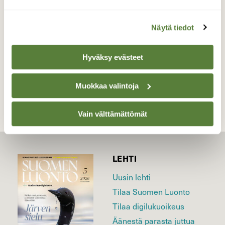
Valokuvaaja: Juhani Peltonen, Hämeenlinna
24.6.2023
Näytä tiedot
Hyväksy evästeet
TAKAISIN LISTAAN
Muokkaa valintoja
Vain välttämättömät
LEHTI
Uusin lehti
Tilaa Suomen Luonto
Tilaa digilukuoikeus
Äänestä parasta juttua