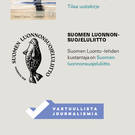
Tilaa uutiskirje
SUOMEN LUONNON­
SUOJELU­LIITTO
Suomen Luonto -lehden
kustantaja on
Suomen
luonnonsuojelu­liitto
.