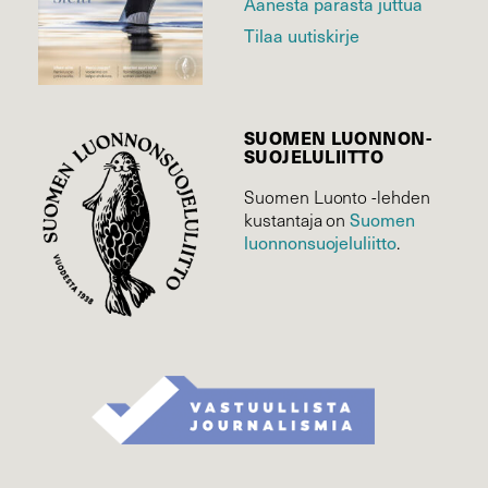
Äänestä parasta juttua
Tilaa uutiskirje
SUOMEN LUONNON­
SUOJELU­LIITTO
Suomen Luonto -lehden
Suomen
kustantaja on
luonnonsuojelu­liitto
.