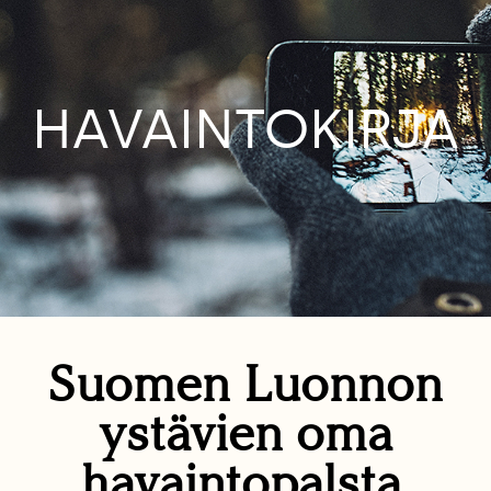
HAVAINTOKIRJA
Suomen Luonnon
ystävien oma
havaintopalsta.