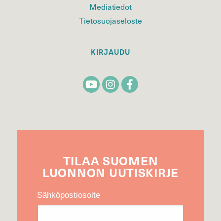
Mediatiedot
Tietosuojaseloste
KIRJAUDU
TILAA
SUOMEN
LUONNON
UUTIS­KIRJE
Sähköpostiosoite