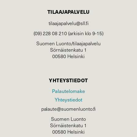
TILAAJAPALVELU
tilaajapalvelu@sll.fi
(09) 228 08 210 (arkisin klo 9-15)
Suomen Luonto/tilaajapalvelu
Sörnäistenkatu 1
00580 Helsinki
YHTEYSTIEDOT
Palautelomake
Yhteystiedot
palaute@suomenluonto.fi
Suomen Luonto
Sörnäistenkatu 1
00580 Helsinki