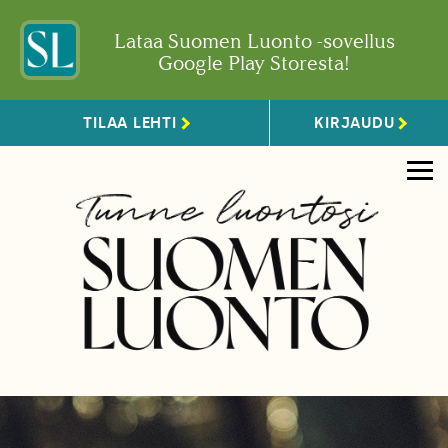
Lataa Suomen Luonto -sovellus
Google Play Storesta!
TILAA LEHTI
KIRJAUDU