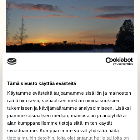
Tämä sivusto käyttää evästeitä
Käytämme evästeitä tarjoamamme sisällön ja mainosten
räätälöimiseen, sosiaalisen median ominaisuuksien
Keskustähtemme siirtyi
tukemiseen ja kävijämäärämme analysoimiseen. Lisäksi
Ruotsin puolelle
jaamme sosiaalisen median, mainosalan ja analytiikka-
alan kumppaneillemme tietoja siitä, miten käytät
Pe 6.3. kauniin ulkoilu-ja
sivustoamme. Kumppanimme voivat yhdistää näitä
kevätmarkkinapäivän päätös Torniossa.
tietoja muihin tietoihin, joita olet antanut heille tai joita on