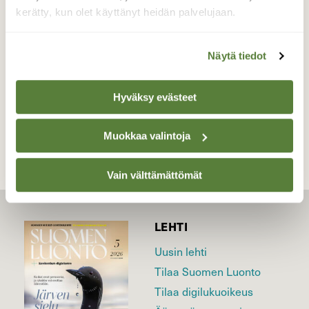
kerätty, kun olet käyttänyt heidän palvelujaan.
Valokuvaaja: Pirkko Siukonen, Tornio, Kuljunkorva
06.03.2020
Näytä tiedot
Hyväksy evästeet
TAKAISIN LISTAAN
Muokkaa valintoja
Vain välttämättömät
LEHTI
Uusin lehti
Tilaa Suomen Luonto
Tilaa digilukuoikeus