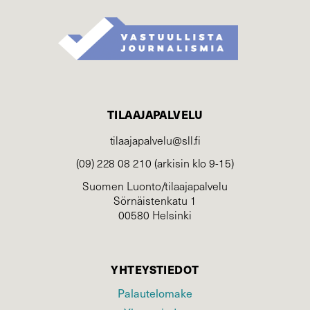
TILAAJAPALVELU
tilaajapalvelu@sll.fi
(09) 228 08 210 (arkisin klo 9-15)
Suomen Luonto/tilaajapalvelu
Sörnäistenkatu 1
00580 Helsinki
YHTEYSTIEDOT
Palautelomake