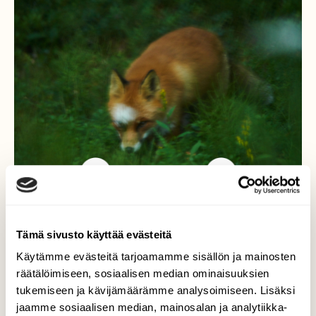
Tämä sivusto käyttää evästeitä
Kettu
Käytämme evästeitä tarjoamamme sisällön ja mainosten
Ikkunan takana kettua katselin ja kuvasin, se
räätälöimiseen, sosiaalisen median ominaisuuksien
tulla hiippaili matalana aivan likelle. Varmasti
tukemiseen ja kävijämäärämme analysoimiseen. Lisäksi
näki minut, mutta ei sen kummemmin
jaamme sosiaalisen median, mainosalan ja analytiikka-