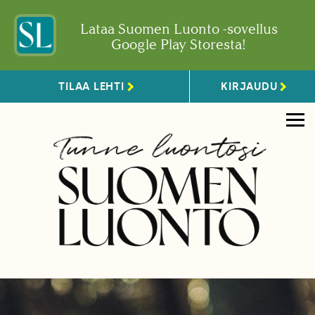
Lataa Suomen Luonto -sovellus
Google Play Storesta!
TILAA LEHTI
KIRJAUDU