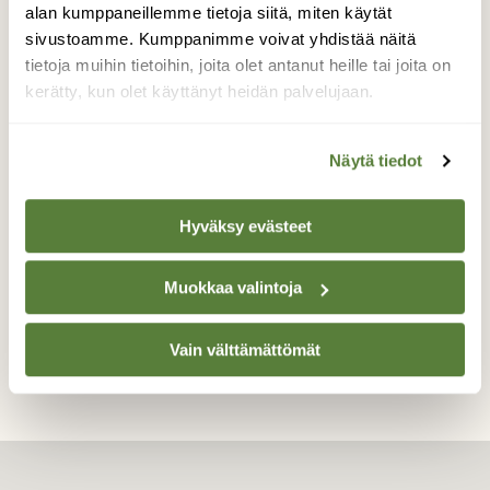
piitannut. Se etsi ruokaa, sen huomasin sen
alan kumppaneillemme tietoja siitä, miten käytät
menoa katsellessani. Mutta eihän siellä
sivustoamme. Kumppanimme voivat yhdistää näitä
mielestäni ole mitään, tai sitten kettu oli
tietoja muihin tietoihin, joita olet antanut heille tai joita on
toista mieltä. Kuva sumea ja epätarkka
kerätty, kun olet käyttänyt heidän palvelujaan.
johtuen ikkunasta ja hämärästä
aamuvalosta.
Näytä tiedot
Valokuvaaja: Tarja Kouvo, Karigasniemi (Utsjoki)
29.7.21
Hyväksy evästeet
Muokkaa valintoja
TAKAISIN LISTAAN
Vain välttämättömät