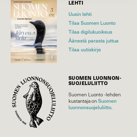
LEHTI
Uusin lehti
Tilaa Suomen Luonto
Tilaa digilukuoikeus
Äänestä parasta juttua
Tilaa uutiskirje
SUOMEN LUONNON­
SUOJELU­LIITTO
Suomen Luonto -lehden
kustantaja on
Suomen
luonnonsuojelu­liitto
.