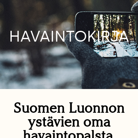
HAVAINTOKIRJA
Suomen Luonnon
ystävien oma
havaintopalsta.