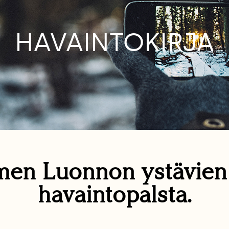
HAVAINTOKIRJA
en Luonnon ystävie
havaintopalsta.