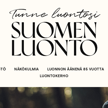
STÖ
NÄKÖKULMIA
LUONNON ÄÄNENÄ 85 VUOTTA
LUONTOKERHO