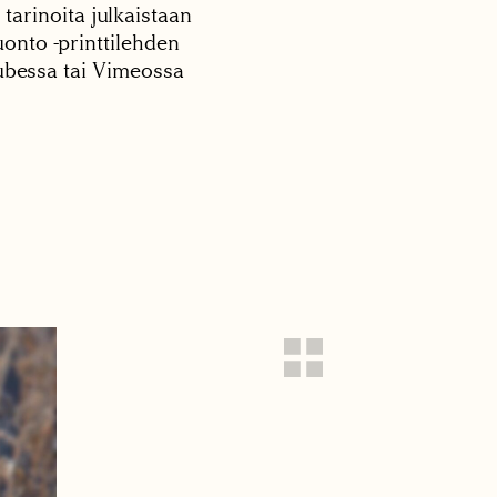
 tarinoita julkaistaan
onto -printtilehden
tubessa tai Vimeossa