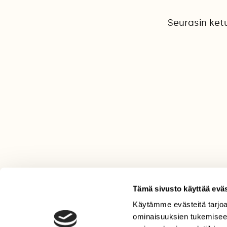
Seurasin ketu
Tämä sivusto käyttää eväs
Käytämme evästeitä tarjoa
LEHTI
ominaisuuksien tukemisee
Uusin lehti