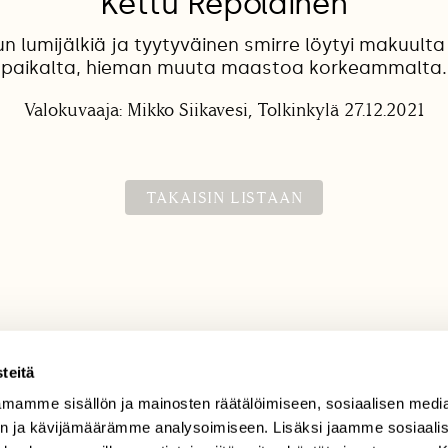
Kettu Repolainen
n lumijälkiä ja tyytyväinen smirre löytyi makuulta
paikalta, hieman muuta maastoa korkeammalta.
Valokuvaaja: Mikko Siikavesi, Tolkinkylä 27.12.2021
TAKAISIN LISTAAN
teitä
mamme sisällön ja mainosten räätälöimiseen, sosiaalisen medi
TILAAJAPALVELU
n ja kävijämäärämme analysoimiseen. Lisäksi jaamme sosiaali
tilaajapalvelu@sll.fi