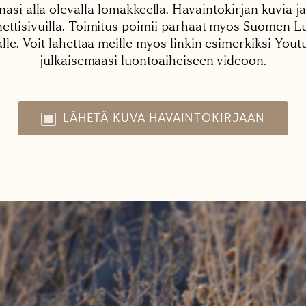
nasi alla olevalla lomakkeella. Havaintokirjan kuvia ja
tisivuilla. Toimitus poimii parhaat myös Suomen Lu
alle. Voit lähettää meille myös linkin esimerkiksi You
julkaisemaasi luontoaiheiseen videoon.
LÄHETÄ KUVA HAVAINTOKIRJAAN