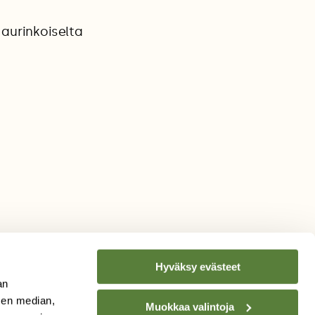
 aurinkoiselta
Hyväksy evästeet
an
sen median,
Muokkaa valintoja