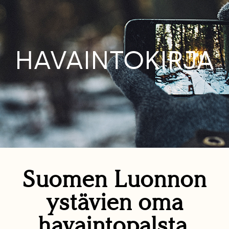
HAVAINTOKIRJA
Suomen Luonnon
ystävien oma
havaintopalsta.