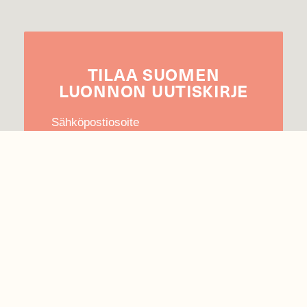
TILAA
SUOMEN
LUONNON
UUTIS­KIRJE
Sähköpostiosoite
Hyväksyn tietojeni käytön uutiskirjeen
lähettämiseen
Tietosuojaseloste