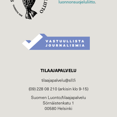
luonnonsuojelu­liitto
.
TILAAJAPALVELU
tilaajapalvelu@sll.fi
(09) 228 08 210 (arkisin klo 9-15)
Suomen Luonto/tilaajapalvelu
Sörnäistenkatu 1
00580 Helsinki