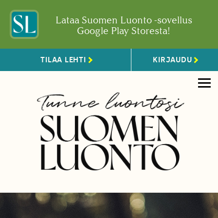
Lataa Suomen Luonto -sovellus
Google Play Storesta!
TILAA LEHTI
KIRJAUDU