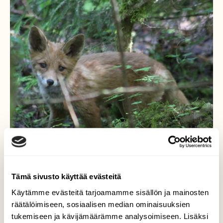
Tämä sivusto käyttää evästeitä
Käytämme evästeitä tarjoamamme sisällön ja mainosten
Kettu repolainen
räätälöimiseen, sosiaalisen median ominaisuuksien
tukemiseen ja kävijämäärämme analysoimiseen. Lisäksi
Juhannuspäivänä 2014 kiertelin Hervannassa