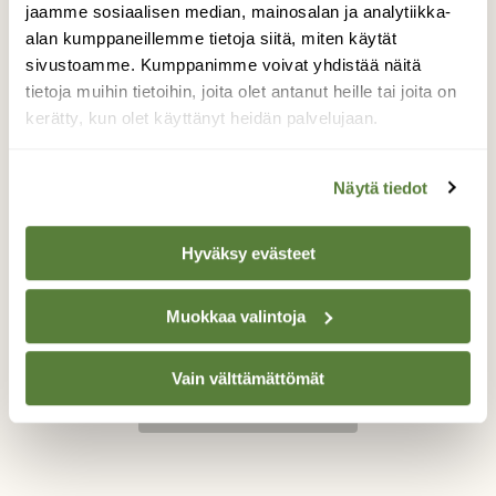
jaamme sosiaalisen median, mainosalan ja analytiikka-
Suolijärven ulkoilureitin varrella olevassa
alan kumppaneillemme tietoja siitä, miten käytät
metsässä. Nauhotin lintujen ääniä ja kuvailin
sivustoamme. Kumppanimme voivat yhdistää näitä
kaunista luontoa. Olin keskittynyt
tietoja muihin tietoihin, joita olet antanut heille tai joita on
kuvaukseen ja säpsähdin kun huomasin
kerätty, kun olet käyttänyt heidän palvelujaan.
yllättäen ketun aivan lähelläni. Käänsin
kamerani varovasti kettua kohti ja sain
otettua siitä muutaman kuvan. Kettu katseli
Näytä tiedot
minua tovin surumielisillä silmillään. Siinä
olimme silmätysten noin 10 sekunnin ajan
ennenkuin se lähti jolkottelemaan eteenpäin.
Hyväksy evästeet
Valokuvaaja: Terhi Pöntinen, Tampere, Hervanta,
Suolijärven ulkoilureitin metsä 21.06.2014
Muokkaa valintoja
Vain välttämättömät
TAKAISIN LISTAAN