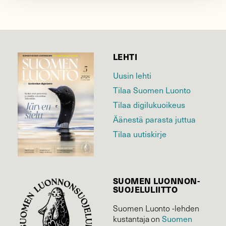
LEHTI
Uusin lehti
Tilaa Suomen Luonto
Tilaa digilukuoikeus
Äänestä parasta juttua
Tilaa uutiskirje
SUOMEN LUONNON­
SUOJELU­LIITTO
Suomen Luonto -lehden
kustantaja on
Suomen