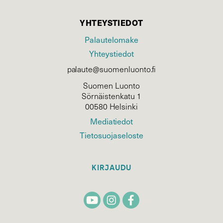
YHTEYSTIEDOT
Palautelomake
Yhteystiedot
palaute@suomenluonto.fi
Suomen Luonto
Sörnäistenkatu 1
00580 Helsinki
Mediatiedot
Tietosuojaseloste
KIRJAUDU