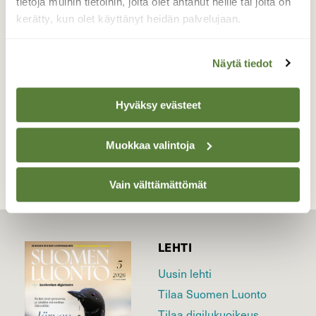
tietoja muihin tietoihin, joita olet antanut heille tai joita on
metsään.
kerätty, kun olet käyttänyt heidän palvelujaan.
Valokuvaaja: Jari Hyvönen, Reitkalli,Hamina
16.1.2016
Näytä tiedot
Hyväksy evästeet
TAKAISIN LISTAAN
Muokkaa valintoja
Vain välttämättömät
LEHTI
Uusin lehti
Tilaa Suomen Luonto
Tilaa digilukuoikeus