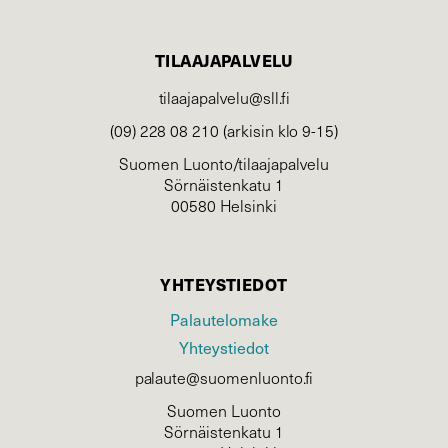
TILAAJAPALVELU
tilaajapalvelu@sll.fi
(09) 228 08 210 (arkisin klo 9-15)
Suomen Luonto/tilaajapalvelu
Sörnäistenkatu 1
00580 Helsinki
YHTEYSTIEDOT
Palautelomake
Yhteystiedot
palaute@suomenluonto.fi
Suomen Luonto
Sörnäistenkatu 1