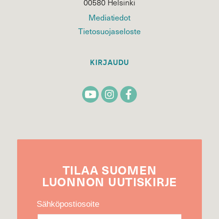
00580 Helsinki
Mediatiedot
Tietosuojaseloste
KIRJAUDU
TILAA
SUOMEN
LUONNON
UUTIS­KIRJE
Sähköpostiosoite