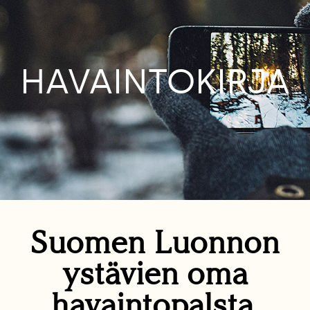
HAVAINTOKIRJA
Suomen Luonnon
ystävien oma
havaintopalsta.