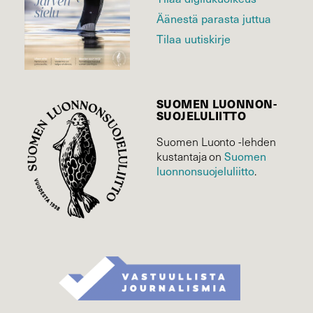
Äänestä parasta juttua
Tilaa uutiskirje
SUOMEN LUONNON­
SUOJELU­LIITTO
Suomen Luonto -lehden
Suomen
kustantaja on
luonnonsuojelu­liitto
.