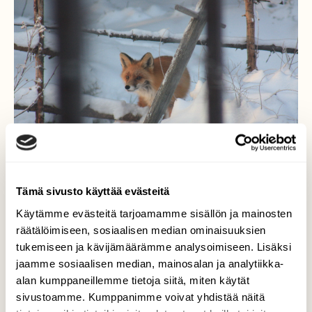
Tämä sivusto käyttää evästeitä
Käytämme evästeitä tarjoamamme sisällön ja mainosten
räätälöimiseen, sosiaalisen median ominaisuuksien
Kettu takapihallamme
tukemiseen ja kävijämäärämme analysoimiseen. Lisäksi
jaamme sosiaalisen median, mainosalan ja analytiikka-
Komea kettu ilmestyi kuin tyhjästä pihan
alan kumppaneillemme tietoja siitä, miten käytät
laidalle metsästä. Hetken aikaa katselimme
sivustoamme. Kumppanimme voivat yhdistää näitä
toisimme ja sitten se kääntyi ja lähti takaisin