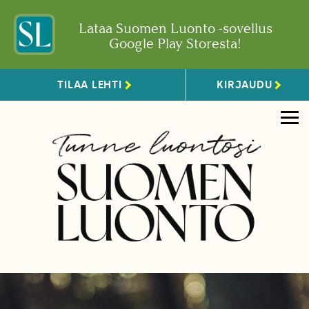
Lataa Suomen Luonto -sovellus
Google Play Storesta!
TILAA LEHTI
KIRJAUDU