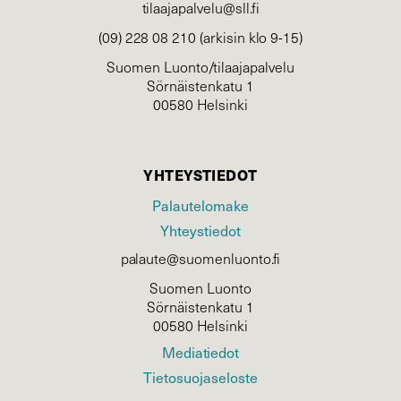
tilaajapalvelu@sll.fi
(09) 228 08 210 (arkisin klo 9-15)
Suomen Luonto/tilaajapalvelu
Sörnäistenkatu 1
00580 Helsinki
YHTEYSTIEDOT
Palautelomake
Yhteystiedot
palaute@suomenluonto.fi
Suomen Luonto
Sörnäistenkatu 1
00580 Helsinki
Mediatiedot
Tietosuojaseloste