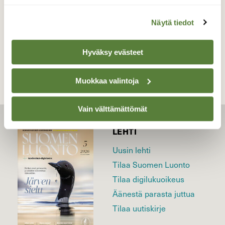
Näytä tiedot
TAKAISIN LISTAAN
Hyväksy evästeet
Muokkaa valintoja
Vain välttämättömät
LEHTI
Uusin lehti
Tilaa Suomen Luonto
Tilaa digilukuoikeus
Äänestä parasta juttua
Tilaa uutiskirje