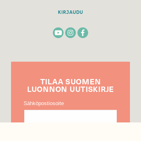
KIRJAUDU
TILAA
SUOMEN
LUONNON
UUTIS­KIRJE
Sähköpostiosoite
Hyväksyn tietojeni käytön uutiskirjeen
lähettämiseen