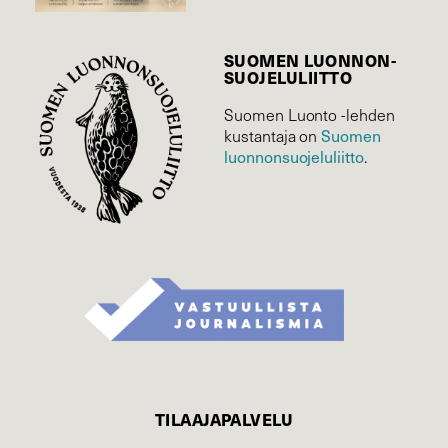
SUOMEN LUONNON­
SUOJELU­LIITTO
Suomen Luonto -lehden
kustantaja on
Suomen
luonnonsuojelu­liitto
.
TILAAJAPALVELU