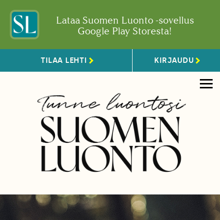
Lataa Suomen Luonto -sovellus
Google Play Storesta!
TILAA LEHTI
KIRJAUDU