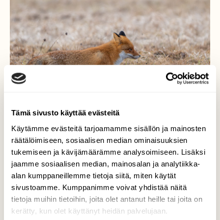
Tämä sivusto käyttää evästeitä
Käytämme evästeitä tarjoamamme sisällön ja mainosten
räätälöimiseen, sosiaalisen median ominaisuuksien
tukemiseen ja kävijämäärämme analysoimiseen. Lisäksi
jaamme sosiaalisen median, mainosalan ja analytiikka-
kettu (Vulpes vulpes)
alan kumppaneillemme tietoja siitä, miten käytät
sivustoamme. Kumppanimme voivat yhdistää näitä
kettu (Vulpes vulpes)
tietoja muihin tietoihin, joita olet antanut heille tai joita on
kerätty, kun olet käyttänyt heidän palvelujaan.
Valokuvaaja: Markku Saarinen, Padasjoki 19.3