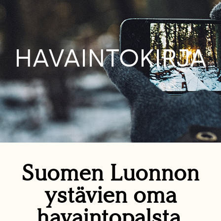
HAVAINTOKIRJA
Suomen Luonnon
ystävien oma
havaintopalsta.