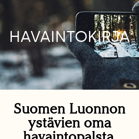
HAVAINTOKIRJA
Suomen Luonnon
ystävien oma
havaintopalsta.