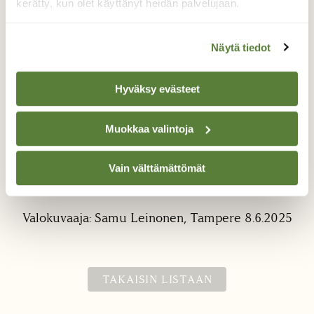
kerätty, kun olet käyttänyt heidän palvelujaan.
Näytä tiedot
Hyväksy evästeet
Kettuperhe
Muokkaa valintoja
Kaksi ketunpennuista temmelsi sillä välin kun
Vain välttämättömät
emo suoritti kolmannelle sisarukselle
huoltotoimenpiteitä.
Valokuvaaja: Samu Leinonen, Tampere 8.6.2025
TAKAISIN LISTAAN