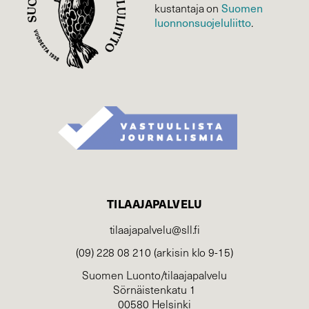
Suomen
kustantaja on
luonnonsuojelu­liitto
.
TILAAJAPALVELU
tilaajapalvelu@sll.fi
(09) 228 08 210 (arkisin klo 9-15)
Suomen Luonto/tilaajapalvelu
Sörnäistenkatu 1
00580 Helsinki