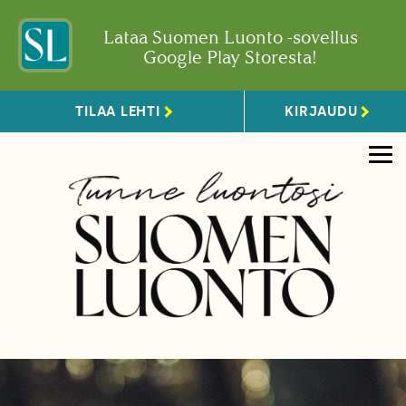
Lataa Suomen Luonto -sovellus
Google Play Storesta!
TILAA LEHTI
KIRJAUDU