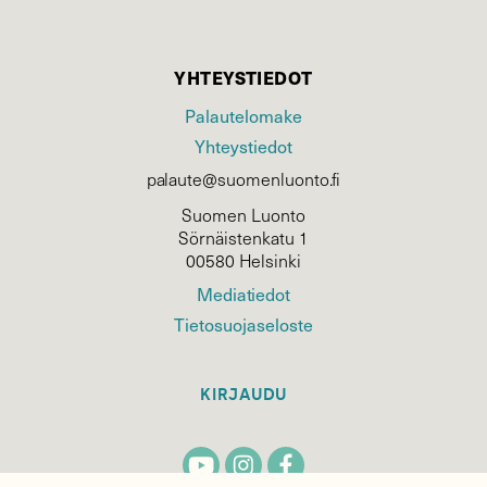
YHTEYSTIEDOT
Palautelomake
Yhteystiedot
palaute@suomenluonto.fi
Suomen Luonto
Sörnäistenkatu 1
00580 Helsinki
Mediatiedot
Tietosuojaseloste
KIRJAUDU