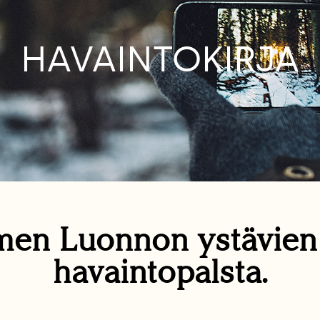
HAVAINTOKIRJA
en Luonnon ystävie
havaintopalsta.