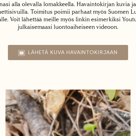
nasi alla olevalla lomakkeella. Havaintokirjan kuvia ja
tisivuilla. Toimitus poimii parhaat myös Suomen Lu
alle. Voit lähettää meille myös linkin esimerkiksi You
julkaisemaasi luontoaiheiseen videoon.
LÄHETÄ KUVA HAVAINTOKIRJAAN