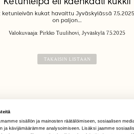
Ketunleipä eli käenkaali kukkii
ketunleivän kukat havaittu Jyväskylässä 7.5.2025
on paljon...
Valokuvaaja: Pirkko Tuulihovi, Jyväskylä 7.5.2025
TAKAISIN LISTAAN
teitä
mamme sisällön ja mainosten räätälöimiseen, sosiaalisen medi
TILAAJAPALVELU
n ja kävijämäärämme analysoimiseen. Lisäksi jaamme sosiaali
tilaajapalvelu@sll.fi