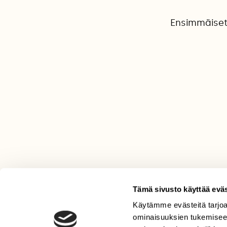
Ensimmäiset 
Tämä sivusto käyttää eväs
Käytämme evästeitä tarjoa
LEHTI
ominaisuuksien tukemisee
Uusin lehti