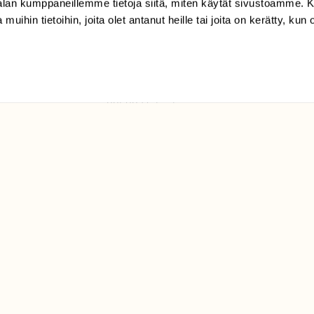
-alan kumppaneillemme tietoja siitä, miten käytät sivustoamme
 muihin tietoihin, joita olet antanut heille tai joita on kerätty, kun 
(09) 228 08 210 (arkisin
klo 9-15)
Suomen
Luonto/tilaajapalvelu
Sörnäistenkatu 1
00580 Helsinki
ELU­
YHTEYSTIEDOT
ntaja on
Palautelomake
Yhteystiedot
palaute@suomenluonto.fi
Suomen Luonto
Sörnäistenkatu 1
00580 Helsinki
Mediatiedot
Tietosuojaseloste