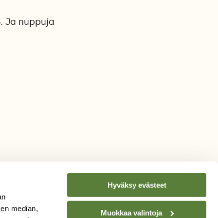
. Ja nuppuja
Hyväksy evästeet
an
sen median,
Muokkaa valintoja