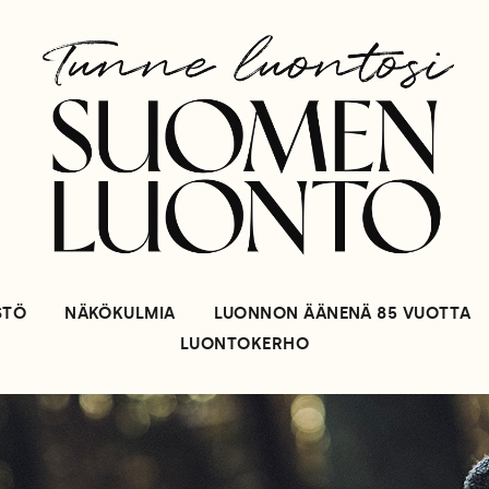
STÖ
NÄKÖKULMIA
LUONNON ÄÄNENÄ 85 VUOTTA
LUONTOKERHO