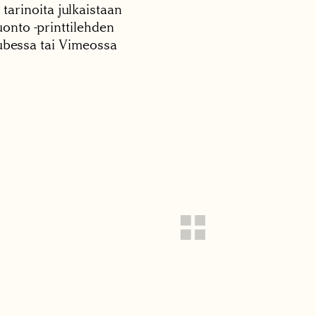
 tarinoita julkaistaan
onto -printtilehden
tubessa tai Vimeossa