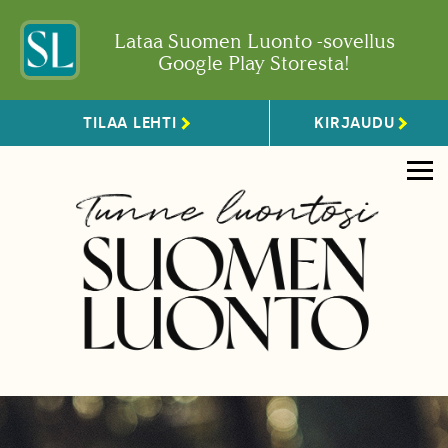
Lataa Suomen Luonto -sovellus
Google Play Storesta!
TILAA LEHTI
KIRJAUDU