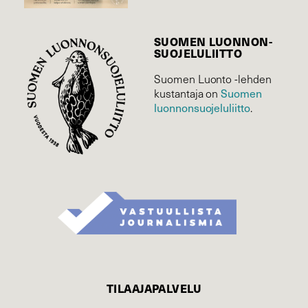
SUOMEN LUONNON­
SUOJELU­LIITTO
Suomen Luonto -lehden
kustantaja on
Suomen
luonnonsuojelu­liitto
.
TILAAJAPALVELU