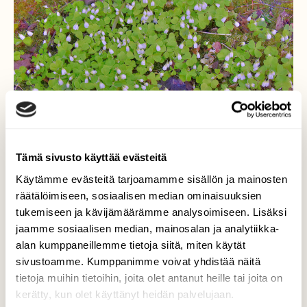
Tämä sivusto käyttää evästeitä
Käytämme evästeitä tarjoamamme sisällön ja mainosten
räätälöimiseen, sosiaalisen median ominaisuuksien
tukemiseen ja kävijämäärämme analysoimiseen. Lisäksi
jaamme sosiaalisen median, mainosalan ja analytiikka-
Ketunleipä kukkii
alan kumppaneillemme tietoja siitä, miten käytät
sivustoamme. Kumppanimme voivat yhdistää näitä
Viileänä aamuna kukat ovat supussa.
tietoja muihin tietoihin, joita olet antanut heille tai joita on
kerätty, kun olet käyttänyt heidän palvelujaan.
Valokuvaaja: Reijo Juurinen, Veikkola Toukokuu