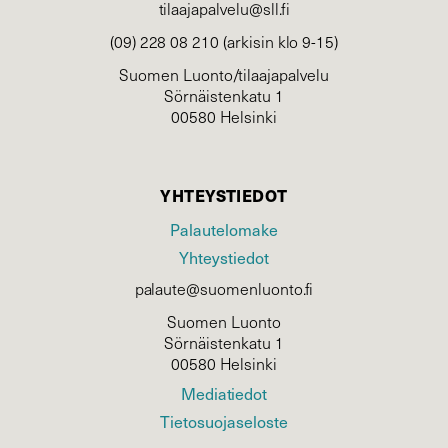
tilaajapalvelu@sll.fi
(09) 228 08 210 (arkisin klo 9-15)
Suomen Luonto/tilaajapalvelu
Sörnäistenkatu 1
00580 Helsinki
YHTEYSTIEDOT
Palautelomake
Yhteystiedot
palaute@suomenluonto.fi
Suomen Luonto
Sörnäistenkatu 1
00580 Helsinki
Mediatiedot
Tietosuojaseloste