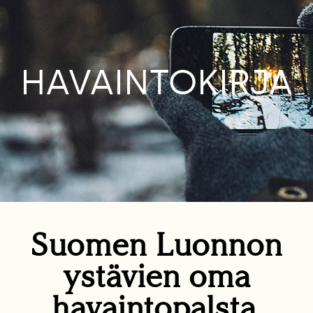
HAVAINTOKIRJA
Suomen Luonnon
ystävien oma
havaintopalsta.