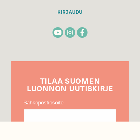
KIRJAUDU
TILAA
SUOMEN
LUONNON
UUTIS­KIRJE
Sähköpostiosoite
Hyväksyn tietojeni käytön uutiskirjeen
lähettämiseen