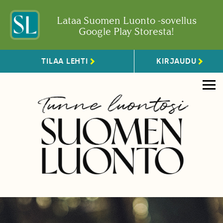
Lataa Suomen Luonto -sovellus
Google Play Storesta!
TILAA LEHTI
KIRJAUDU