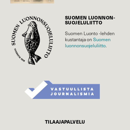
SUOMEN LUONNON­
SUOJELU­LIITTO
Suomen Luonto -lehden
kustantaja on
Suomen
luonnonsuojelu­liitto
.
TILAAJAPALVELU