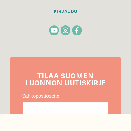
KIRJAUDU
TILAA
SUOMEN
LUONNON
UUTIS­KIRJE
Sähköpostiosoite
Hyväksyn tietojeni käytön uutiskirjeen
lähettämiseen