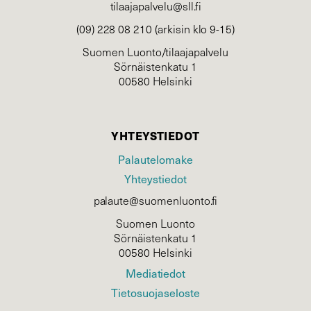
tilaajapalvelu@sll.fi
(09) 228 08 210 (arkisin klo 9-15)
Suomen Luonto/tilaajapalvelu
Sörnäistenkatu 1
00580 Helsinki
YHTEYSTIEDOT
Palautelomake
Yhteystiedot
palaute@suomenluonto.fi
Suomen Luonto
Sörnäistenkatu 1
00580 Helsinki
Mediatiedot
Tietosuojaseloste