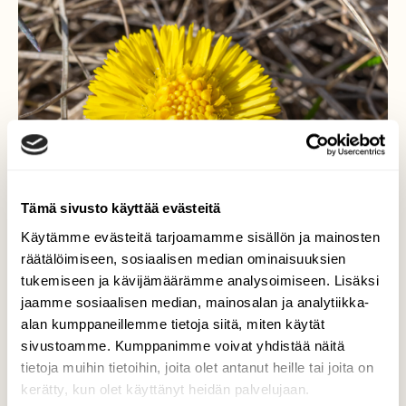
Tämä sivusto käyttää evästeitä
Käytämme evästeitä tarjoamamme sisällön ja mainosten
räätälöimiseen, sosiaalisen median ominaisuuksien
tukemiseen ja kävijämäärämme analysoimiseen. Lisäksi
jaamme sosiaalisen median, mainosalan ja analytiikka-
Kevään ensimmäinen
alan kumppaneillemme tietoja siitä, miten käytät
sivustoamme. Kumppanimme voivat yhdistää näitä
Leskenlehti (Tussilago farfara)
tietoja muihin tietoihin, joita olet antanut heille tai joita on
kerätty, kun olet käyttänyt heidän palvelujaan.
Valokuvaaja: Markku Saarinen, Paimela 21.3