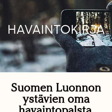
HAVAINTOKIRJA
Suomen Luonnon
ystävien oma
havaintopalsta.