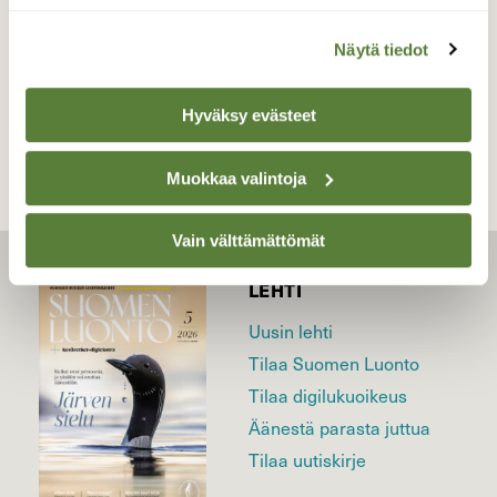
Näytä tiedot
TAKAISIN LISTAAN
Hyväksy evästeet
Muokkaa valintoja
Vain välttämättömät
LEHTI
Uusin lehti
Tilaa Suomen Luonto
Tilaa digilukuoikeus
Äänestä parasta juttua
Tilaa uutiskirje