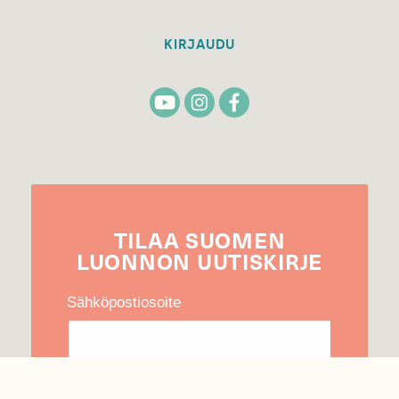
KIRJAUDU
TILAA
SUOMEN
LUONNON
UUTIS­KIRJE
Sähköpostiosoite
Hyväksyn tietojeni käytön uutiskirjeen