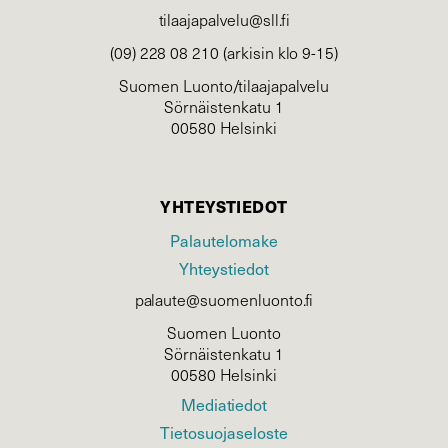
tilaajapalvelu@sll.fi
(09) 228 08 210 (arkisin klo 9-15)
Suomen Luonto/tilaajapalvelu
Sörnäistenkatu 1
00580 Helsinki
YHTEYSTIEDOT
Palautelomake
Yhteystiedot
palaute@suomenluonto.fi
Suomen Luonto
Sörnäistenkatu 1
00580 Helsinki
Mediatiedot
Tietosuojaseloste