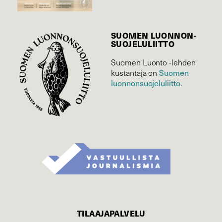
SUOMEN LUONNON­
SUOJELU­LIITTO
Suomen Luonto -lehden
kustantaja on
Suomen
luonnonsuojelu­liitto
.
TILAAJAPALVELU