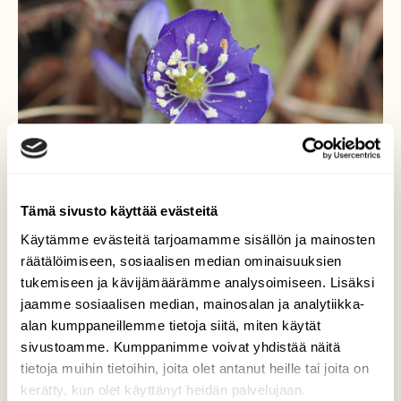
Tämä sivusto käyttää evästeitä
Käytämme evästeitä tarjoamamme sisällön ja mainosten
räätälöimiseen, sosiaalisen median ominaisuuksien
tukemiseen ja kävijämäärämme analysoimiseen. Lisäksi
jaamme sosiaalisen median, mainosalan ja analytiikka-
Kevään ensimmäiset
alan kumppaneillemme tietoja siitä, miten käytät
sinivuokot
sivustoamme. Kumppanimme voivat yhdistää näitä
tietoja muihin tietoihin, joita olet antanut heille tai joita on
Valokuvaaja: Petri Korkeila, Ruissalo, Turku
kerätty, kun olet käyttänyt heidän palvelujaan.
12.03.2014