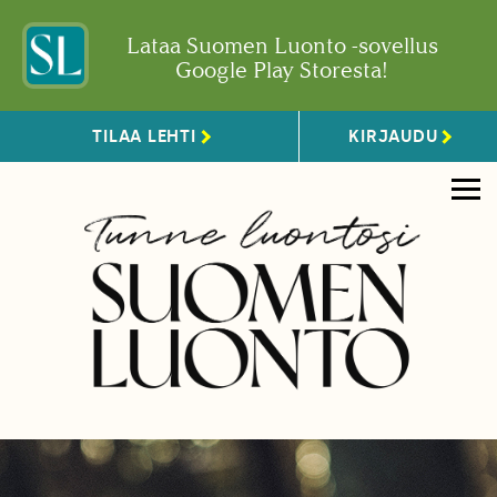
Lataa Suomen Luonto -sovellus
Google Play Storesta!
TILAA LEHTI
KIRJAUDU