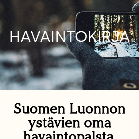
HAVAINTOKIRJA
Suomen Luonnon
ystävien oma
havaintopalsta.