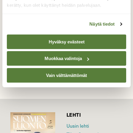
kerätty, kun olet käyttänyt heidän palvelujaan.
Kaunis aurinkoinen sää sai sitruunaperhosia
liikkeelle.
Näytä tiedot
Valokuvaaja: Päivi Kiiskinen-Mustonen, Joensuu
28.3.2026
Hyväksy evästeet
Muokkaa valintoja
TAKAISIN LISTAAN
Vain välttämättömät
LEHTI
Uusin lehti