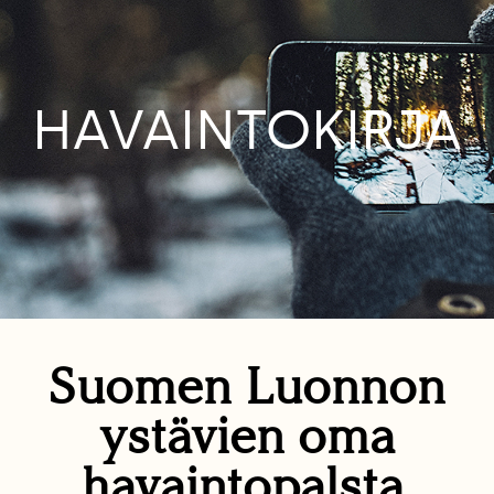
HAVAINTOKIRJA
Suomen Luonnon
ystävien oma
havaintopalsta.