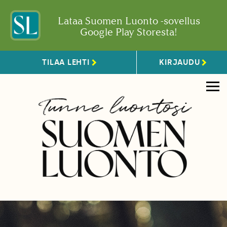
Lataa Suomen Luonto -sovellus
Google Play Storesta!
TILAA LEHTI
KIRJAUDU