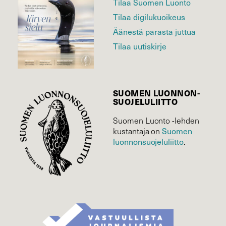
Tilaa Suomen Luonto
Tilaa digilukuoikeus
Äänestä parasta juttua
Tilaa uutiskirje
SUOMEN LUONNON­
SUOJELU­LIITTO
Suomen Luonto -lehden
kustantaja on
Suomen
luonnonsuojelu­liitto
.