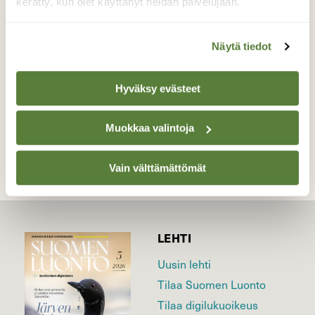
näkemään, ja vieläpä näin varhain keväällä.
kerätty, kun olet käyttänyt heidän palvelujaan.
Valokuvaaja: Liisa Niiva-Korpela, Taipalsaari
19.4.2025
Näytä tiedot
Hyväksy evästeet
TAKAISIN LISTAAN
Muokkaa valintoja
Vain välttämättömät
LEHTI
Uusin lehti
Tilaa Suomen Luonto
Tilaa digilukuoikeus