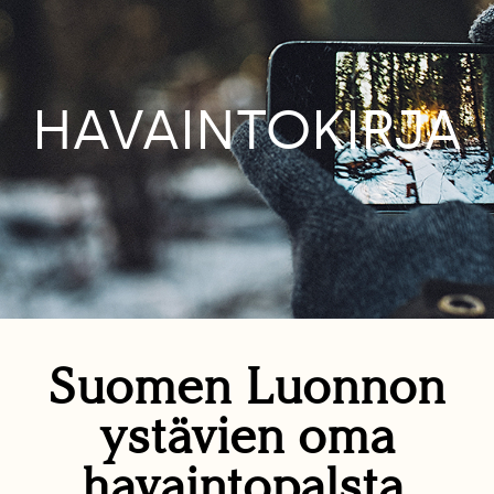
HAVAINTOKIRJA
Suomen Luonnon
ystävien oma
havaintopalsta.