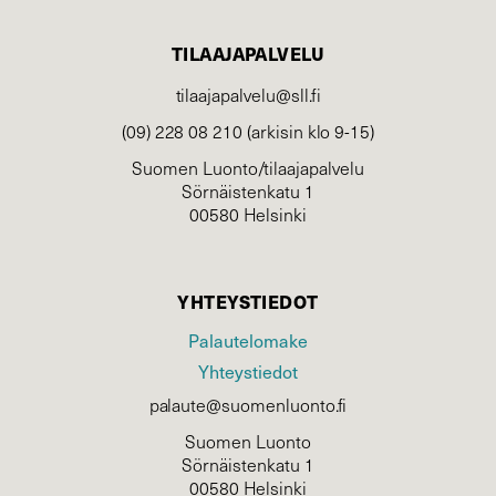
TILAAJAPALVELU
tilaajapalvelu@sll.fi
(09) 228 08 210 (arkisin klo 9-15)
Suomen Luonto/tilaajapalvelu
Sörnäistenkatu 1
00580 Helsinki
YHTEYSTIEDOT
Palautelomake
Yhteystiedot
palaute@suomenluonto.fi
Suomen Luonto
Sörnäistenkatu 1
00580 Helsinki