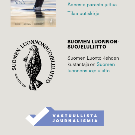
Äänestä parasta juttua
Tilaa uutiskirje
SUOMEN LUONNON­
SUOJELU­LIITTO
Suomen Luonto -lehden
Suomen
kustantaja on
luonnonsuojelu­liitto
.