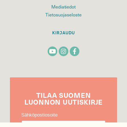
Mediatiedot
Tietosuojaseloste
KIRJAUDU
TILAA
SUOMEN
LUONNON
UUTIS­KIRJE
Sähköpostiosoite