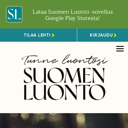
Lataa Suomen Luonto -sovellus
Google Play Storesta!
TILAA LEHTI
KIRJAUDU