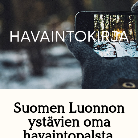
HAVAINTOKIRJA
Suomen Luonnon
ystävien oma
havaintopalsta.