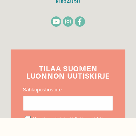
KIRJAUDU
TILAA
SUOMEN
LUONNON
UUTIS­KIRJE
Sähköpostiosoite
Hyväksyn tietojeni käytön uutiskirjeen
lähettämiseen