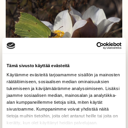
Tämä sivusto käyttää evästeitä
Käytämme evästeitä tarjoamamme sisällön ja mainosten
räätälöimiseen, sosiaalisen median ominaisuuksien
tukemiseen ja kävijämäärämme analysoimiseen. Lisäksi
Kevään kaunottaret...
jaamme sosiaalisen median, mainosalan ja analytiikka-
alan kumppaneillemme tietoja siitä, miten käytät
..luonnon kauneus yllättää.
sivustoamme. Kumppanimme voivat yhdistää näitä
Valokuvaaja: Arja Valtonen, Etelä-Karjala 25.4.2023
tietoja muihin tietoihin, joita olet antanut heille tai joita on
kerätty, kun olet käyttänyt heidän palvelujaan.