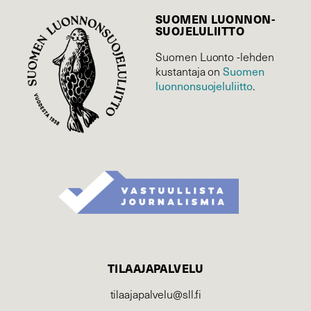
SUOMEN LUONNON­
SUOJELU­LIITTO
Suomen Luonto -lehden
Suomen
kustantaja on
luonnonsuojelu­liitto
.
TILAAJAPALVELU
tilaajapalvelu@sll.fi