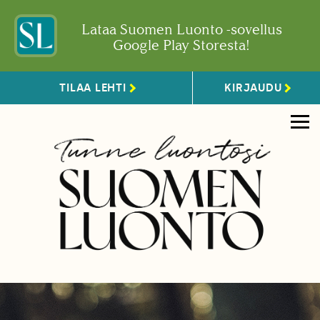
Lataa Suomen Luonto -sovellus
Google Play Storesta!
TILAA LEHTI
KIRJAUDU