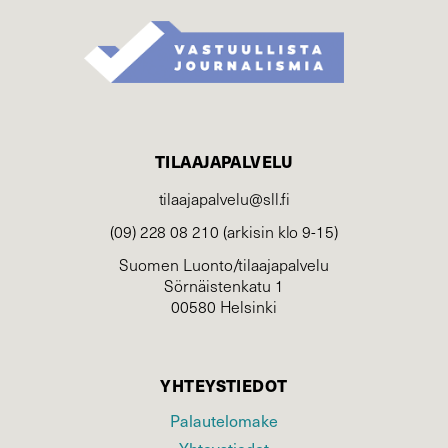
TILAAJAPALVELU
tilaajapalvelu@sll.fi
(09) 228 08 210 (arkisin klo 9-15)
Suomen Luonto/tilaajapalvelu
Sörnäistenkatu 1
00580 Helsinki
YHTEYSTIEDOT
Palautelomake