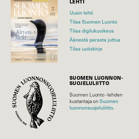
LEHTI
Uusin lehti
Tilaa Suomen Luonto
Tilaa digilukuoikeus
Äänestä parasta juttua
Tilaa uutiskirje
SUOMEN LUONNON­
SUOJELU­LIITTO
Suomen Luonto -lehden
Suomen
kustantaja on
luonnonsuojelu­liitto
.