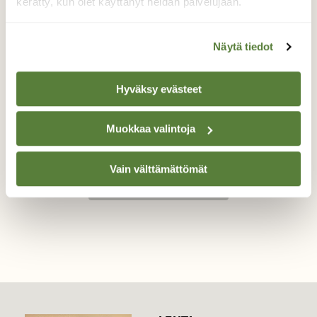
kerätty, kun olet käyttänyt heidän palvelujaan.
Kevään kukka
Näytä tiedot
Pystykiurunkannuskin on herännyt
kevääseen
Hyväksy evästeet
Valokuvaaja: Hanna Rönty, Omenapuumaa,Rauma
14.4.2026
Muokkaa valintoja
Vain välttämättömät
TAKAISIN LISTAAN