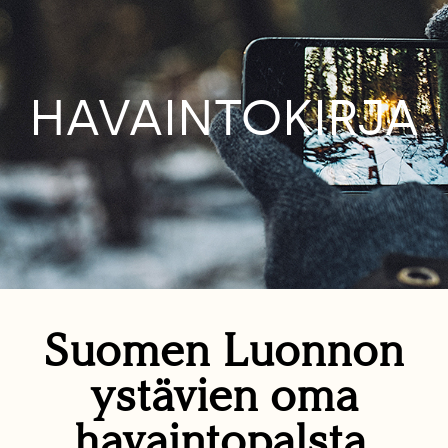
HAVAINTOKIRJA
Suomen Luonnon
ystävien oma
havaintopalsta.