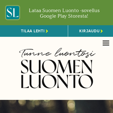
Lataa Suomen Luonto -sovellus
Google Play Storesta!
TILAA LEHTI
KIRJAUDU