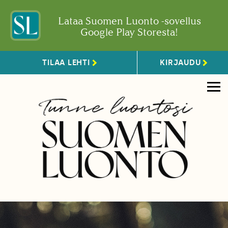
Lataa Suomen Luonto -sovellus
Google Play Storesta!
TILAA LEHTI
KIRJAUDU