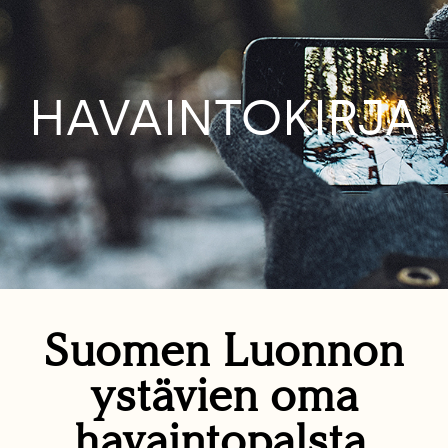
HAVAINTOKIRJA
Suomen Luonnon
ystävien oma
havaintopalsta.