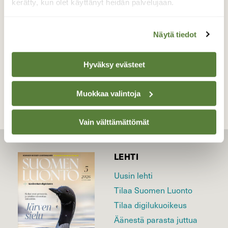
kerätty, kun olet käyttänyt heidän palvelujaan.
Valokuvaaja: Leena Latvala, Koskenkorva 18.1.2018
Näytä tiedot
TAKAISIN LISTAAN
Hyväksy evästeet
Muokkaa valintoja
Vain välttämättömät
LEHTI
Uusin lehti
Tilaa Suomen Luonto
Tilaa digilukuoikeus
Äänestä parasta juttua