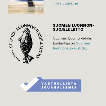
Tilaa uutiskirje
SUOMEN LUONNON­
SUOJELU­LIITTO
Suomen Luonto -lehden
Suomen
kustantaja on
luonnonsuojelu­liitto
.