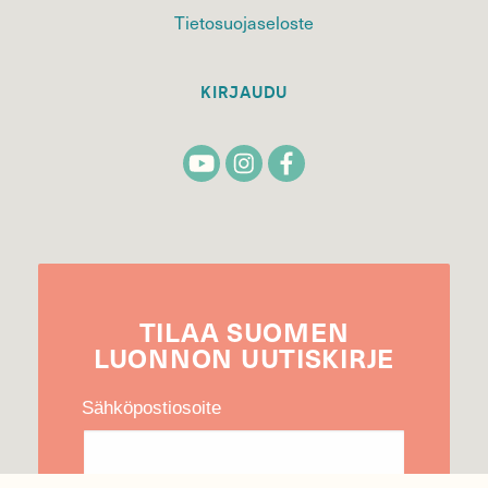
Tietosuojaseloste
KIRJAUDU
TILAA
SUOMEN
LUONNON
UUTIS­KIRJE
Sähköpostiosoite