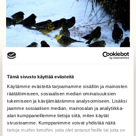
Tämä sivusto käyttää evästeitä
Käytämme evästeitä tarjoamamme sisällön ja mainosten
räätälöimiseen, sosiaalisen median ominaisuuksien
tukemiseen ja kävijämäärämme analysoimiseen. Lisäksi
Kevään muotiväri
jaamme sosiaalisen median, mainosalan ja analytiikka-
alan kumppaneillemme tietoja siitä, miten käytät
Keltasirkut ruokintapaikalla. Yksi lintuista oli
sivustoamme. Kumppanimme voivat yhdistää näitä
jo käynyt (kampaajalla) hakemassa kevään
tietoja muihin tietoihin, joita olet antanut heille tai joita on
muotivärin