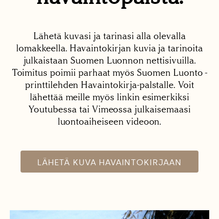
Lähetä kuvasi ja tarinasi alla olevalla
lomakkeella. Havaintokirjan kuvia ja tarinoita
julkaistaan Suomen Luonnon nettisivuilla.
Toimitus poimii parhaat myös Suomen Luonto -
printtilehden Havaintokirja-palstalle. Voit
lähettää meille myös linkin esimerkiksi
Youtubessa tai Vimeossa julkaisemaasi
luontoaiheiseen videoon.
LÄHETÄ KUVA HAVAINTOKIRJAAN