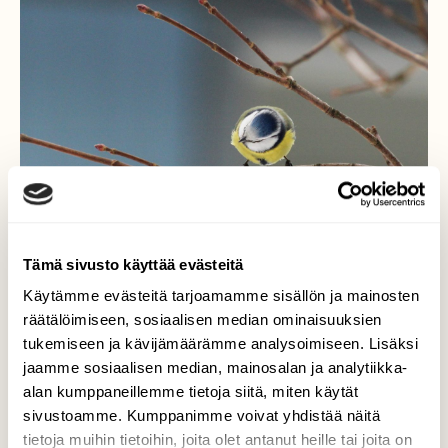
Tämä sivusto käyttää evästeitä
Käytämme evästeitä tarjoamamme sisällön ja mainosten
räätälöimiseen, sosiaalisen median ominaisuuksien
tukemiseen ja kävijämäärämme analysoimiseen. Lisäksi
jaamme sosiaalisen median, mainosalan ja analytiikka-
alan kumppaneillemme tietoja siitä, miten käytät
Kevään tarkkailua
sivustoamme. Kumppanimme voivat yhdistää näitä
tietoja muihin tietoihin, joita olet antanut heille tai joita on
Sinitiainen tarkkailee näköjään silmujen