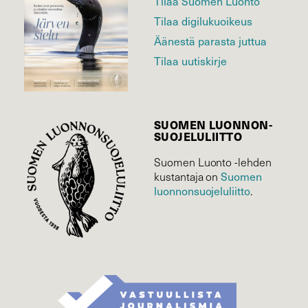
Tilaa Suomen Luonto
Tilaa digilukuoikeus
Äänestä parasta juttua
Tilaa uutiskirje
SUOMEN LUONNON­
SUOJELU­LIITTO
Suomen Luonto -lehden
kustantaja on
Suomen
luonnonsuojelu­liitto
.