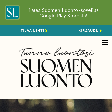
Lataa Suomen Luonto -sovellus
Google Play Storesta!
TILAA LEHTI
KIRJAUDU