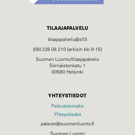
TILAAJAPALVELU
tilaajapalvelu@sll.fi
(09) 228 08 210 (arkisin klo 9-15)
Suomen Luonto/tilaajapalvelu
Sörnäistenkatu 1
00580 Helsinki
YHTEYSTIEDOT
Palautelomake
Yhteystiedot
palaute@suomenluonto.fi
Suomen Luonto