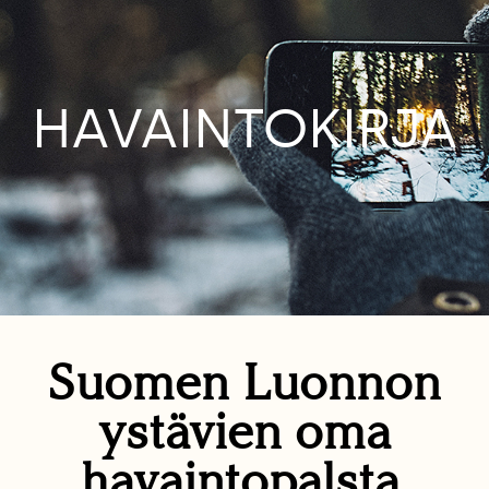
HAVAINTOKIRJA
Suomen Luonnon
ystävien oma
havaintopalsta.