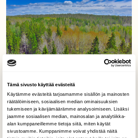
Tämä sivusto käyttää evästeitä
Käytämme evästeitä tarjoamamme sisällön ja mainosten
räätälöimiseen, sosiaalisen median ominaisuuksien
Kevään värit
tukemiseen ja kävijämäärämme analysoimiseen. Lisäksi
jaamme sosiaalisen median, mainosalan ja analytiikka-
Ovat aika voimakkaita. Yhtään ei tarvitse
alan kumppaneillemme tietoja siitä, miten käytät
lisäillä. Puiden välistä huomasin, että lehmiä
sivustoamme. Kumppanimme voivat yhdistää näitä
on jo laitumella. Yksi hyttynen pääsi