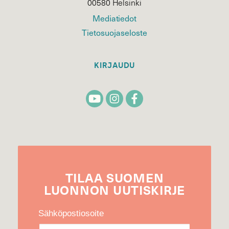
00580 Helsinki
Mediatiedot
Tietosuojaseloste
KIRJAUDU
TILAA
SUOMEN
LUONNON
UUTIS­KIRJE
Sähköpostiosoite