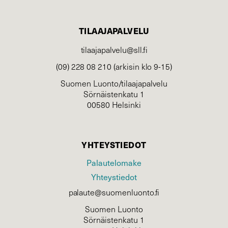
TILAAJAPALVELU
tilaajapalvelu@sll.fi
(09) 228 08 210 (arkisin klo 9-15)
Suomen Luonto/tilaajapalvelu
Sörnäistenkatu 1
00580 Helsinki
YHTEYSTIEDOT
Palautelomake
Yhteystiedot
palaute@suomenluonto.fi
Suomen Luonto
Sörnäistenkatu 1