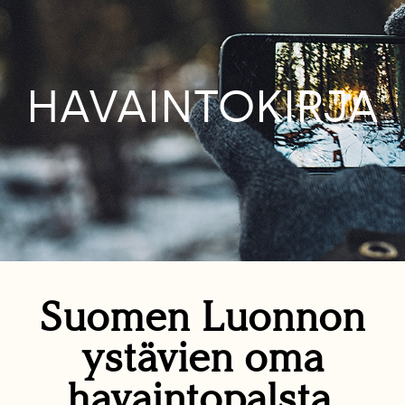
HAVAINTOKIRJA
Suomen Luonnon
ystävien oma
havaintopalsta.