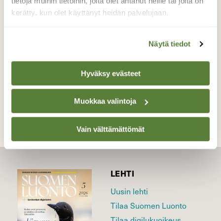
tietoja muihin tietoihin, joita olet antanut heille tai joita on
pistämään.
kerätty, kun olet käyttänyt heidän palvelujaan.
Valokuvaaja: Reijo Juurinen, Nuuksion
kansallispuisto Toukokuu
Näytä tiedot
Hyväksy evästeet
TAKAISIN LISTAAN
Muokkaa valintoja
Vain välttämättömät
LEHTI
Uusin lehti
Tilaa Suomen Luonto
Tilaa digilukuoikeus