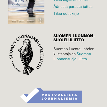
Äänestä parasta juttua
Tilaa uutiskirje
SUOMEN LUONNON­
SUOJELU­LIITTO
Suomen Luonto -lehden
Suomen
kustantaja on
luonnonsuojelu­liitto
.