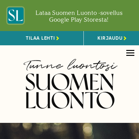
Lataa Suomen Luonto -sovellus
Google Play Storesta!
TILAA LEHTI
KIRJAUDU