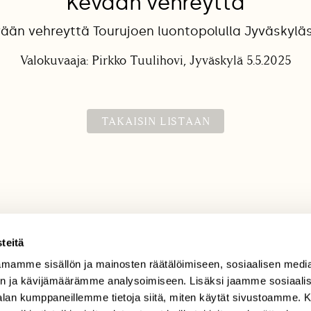
Kevään vehreyttä
ään vehreyttä Tourujoen luontopolulla Jyväskylä
Valokuvaaja: Pirkko Tuulihovi, Jyväskylä 5.5.2025
TAKAISIN LISTAAN
teitä
mamme sisällön ja mainosten räätälöimiseen, sosiaalisen medi
TILAAJAPALVELU
n ja kävijämäärämme analysoimiseen. Lisäksi jaamme sosiaali
tilaajapalvelu@sll.fi
-alan kumppaneillemme tietoja siitä, miten käytät sivustoamme