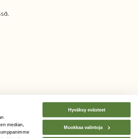
ssä.
Hyväksy evästeet
an
sen median,
Muokkaa valintoja
. Kumppanimme
TILAA
SUOMEN