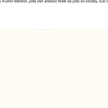
 muihin tietoihin, joita olet antanut heille tai joita on kerätty, kun 
(09) 228 08 210 (arkisin
klo 9-15)
Suomen
Luonto/tilaajapalvelu
Sörnäistenkatu 1
00580 Helsinki
ELU­
YHTEYSTIEDOT
ntaja on
Palautelomake
Yhteystiedot
palaute@suomenluonto.fi
Suomen Luonto
Sörnäistenkatu 1
00580 Helsinki
Mediatiedot
Tietosuojaseloste