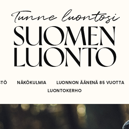
STÖ
NÄKÖKULMIA
LUONNON ÄÄNENÄ 85 VUOTTA
LUONTOKERHO