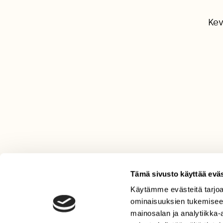
Kev
Tämä sivusto käyttää eväs
Käytämme evästeitä tarjoa
LEHTI
ominaisuuksien tukemisee
Uusin lehti
mainosalan ja analytiikka