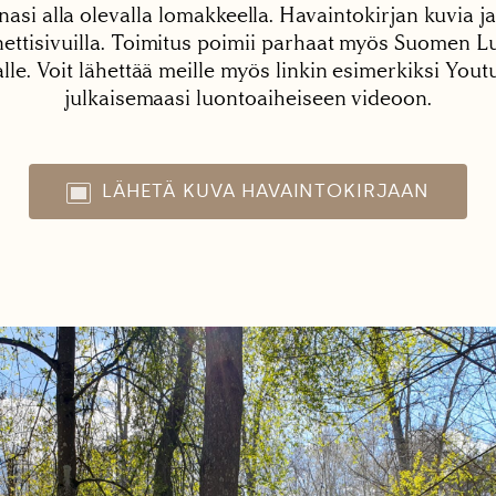
nasi alla olevalla lomakkeella. Havaintokirjan kuvia ja
tisivuilla. Toimitus poimii parhaat myös Suomen Lu
alle. Voit lähettää meille myös linkin esimerkiksi You
julkaisemaasi luontoaiheiseen videoon.
LÄHETÄ KUVA HAVAINTOKIRJAAN