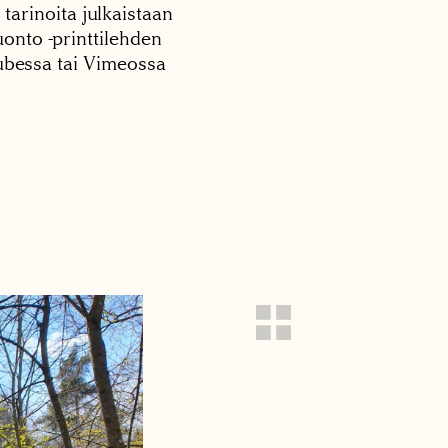
 tarinoita julkaistaan
onto -printtilehden
tubessa tai Vimeossa