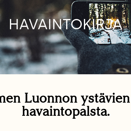
HAVAINTOKIRJA
en Luonnon ystävie
havaintopalsta.