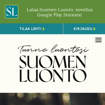
Lataa Suomen Luonto -sovellus
Google Play Storesta!
TILAA LEHTI
KIRJAUDU