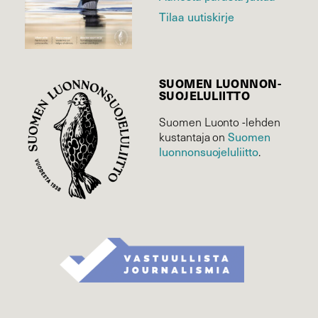
Tilaa uutiskirje
SUOMEN LUONNON­
SUOJELU­LIITTO
Suomen Luonto -lehden
kustantaja on
Suomen
luonnonsuojelu­liitto
.