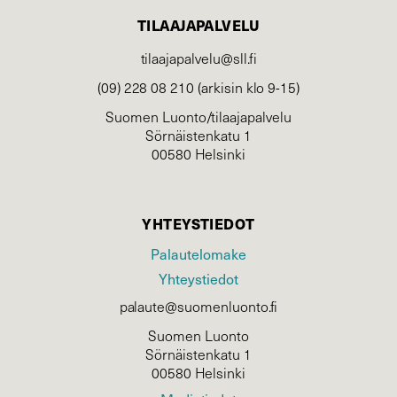
TILAAJAPALVELU
tilaajapalvelu@sll.fi
(09) 228 08 210 (arkisin klo 9-15)
Suomen Luonto/tilaajapalvelu
Sörnäistenkatu 1
00580 Helsinki
YHTEYSTIEDOT
Palautelomake
Yhteystiedot
palaute@suomenluonto.fi
Suomen Luonto
Sörnäistenkatu 1
00580 Helsinki