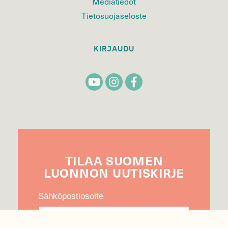
Mediatiedot
Tietosuojaseloste
KIRJAUDU
TILAA
SUOMEN
LUONNON
UUTIS­KIRJE
Sähköpostiosoite