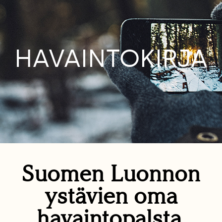
HAVAINTOKIRJA
Suomen Luonnon
ystävien oma
havaintopalsta.