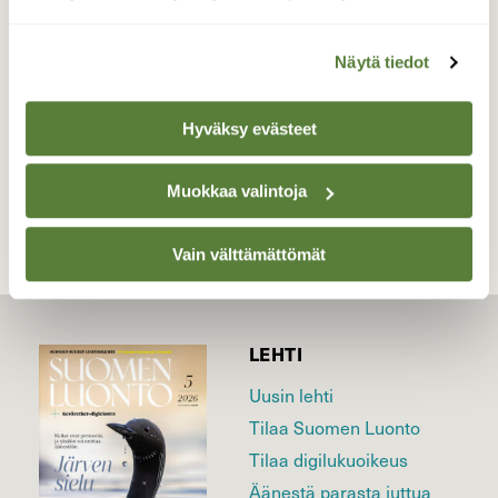
otettu Birgitan Polun maisemissa.
Valokuvaaja: Kari Saarinen, Lempäälä 19.3.2019
Näytä tiedot
Hyväksy evästeet
TAKAISIN LISTAAN
Muokkaa valintoja
Vain välttämättömät
LEHTI
Uusin lehti
Tilaa Suomen Luonto
Tilaa digilukuoikeus
Äänestä parasta juttua