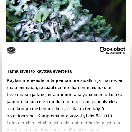
Tämä sivusto käyttää evästeitä
Käytämme evästeitä tarjoamamme sisällön ja mainosten
räätälöimiseen, sosiaalisen median ominaisuuksien
tukemiseen ja kävijämäärämme analysoimiseen. Lisäksi
jaamme sosiaalisen median, mainosalan ja analytiikka-
alan kumppaneillemme tietoja siitä, miten käytät
Kevään vihreää
sivustoamme. Kumppanimme voivat yhdistää näitä
tietoja muihin tietoihin, joita olet antanut heille tai joita on
Kevät tuo näkyviin vihreää. Tämä kuva on
kerätty, kun olet käyttänyt heidän palvelujaan.