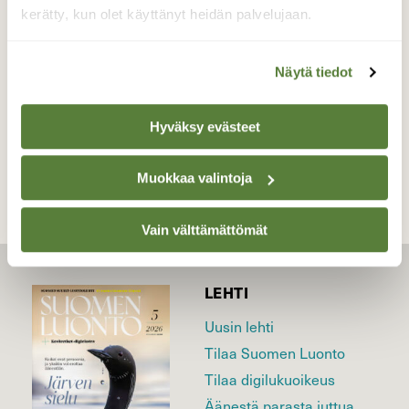
konsanaan.
kerätty, kun olet käyttänyt heidän palvelujaan.
Valokuvaaja: Irja Lehtinen, Lempäälä 14.3.2022
Näytä tiedot
TAKAISIN LISTAAN
Hyväksy evästeet
Muokkaa valintoja
Vain välttämättömät
LEHTI
Uusin lehti
Tilaa Suomen Luonto
Tilaa digilukuoikeus
Äänestä parasta juttua