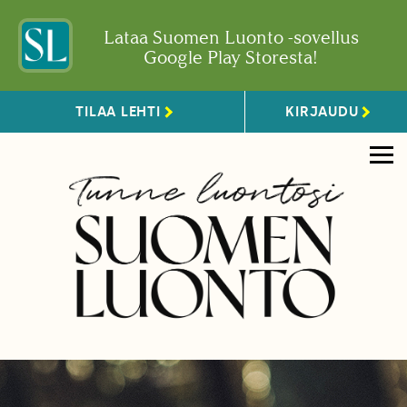
Lataa Suomen Luonto -sovellus
Google Play Storesta!
TILAA LEHTI
KIRJAUDU