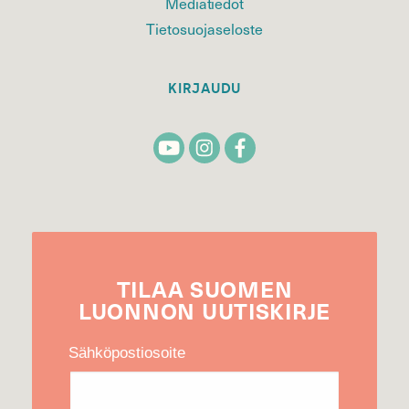
Mediatiedot
Tietosuojaseloste
KIRJAUDU
TILAA
SUOMEN
LUONNON
UUTIS­KIRJE
Sähköpostiosoite