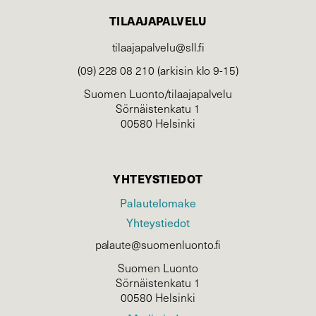
TILAAJAPALVELU
tilaajapalvelu@sll.fi
(09) 228 08 210 (arkisin klo 9-15)
Suomen Luonto/tilaajapalvelu
Sörnäistenkatu 1
00580 Helsinki
YHTEYSTIEDOT
Palautelomake
Yhteystiedot
palaute@suomenluonto.fi
Suomen Luonto
Sörnäistenkatu 1
00580 Helsinki