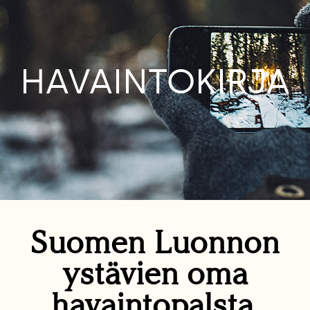
HAVAINTOKIRJA
Suomen Luonnon
ystävien oma
havaintopalsta.