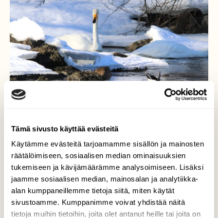
Tämä sivusto käyttää evästeitä
Käytämme evästeitä tarjoamamme sisällön ja mainosten
räätälöimiseen, sosiaalisen median ominaisuuksien
Keväinen päivä
tukemiseen ja kävijämäärämme analysoimiseen. Lisäksi
jaamme sosiaalisen median, mainosalan ja analytiikka-
Joutsenpari oli tullut edellisenä päivänä
alan kumppaneillemme tietoja siitä, miten käytät
koskelle. Yhdessä ruokailivat aivan sovussa
sivustoamme. Kumppanimme voivat yhdistää näitä
sorsien ja telkkien kanssa kuin vanhat tutut
tietoja muihin tietoihin, joita olet antanut heille tai joita on