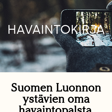
HAVAINTOKIRJA
Suomen Luonnon
ystävien oma
havaintopalsta.