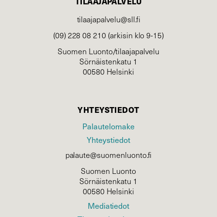
TILAAJAPALVELU
tilaajapalvelu@sll.fi
(09) 228 08 210 (arkisin klo 9-15)
Suomen Luonto/tilaajapalvelu
Sörnäistenkatu 1
00580 Helsinki
YHTEYSTIEDOT
Palautelomake
Yhteystiedot
palaute@suomenluonto.fi
Suomen Luonto
Sörnäistenkatu 1
00580 Helsinki
Mediatiedot