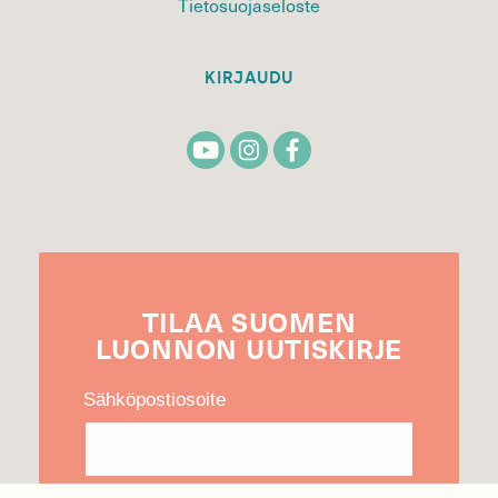
Tietosuojaseloste
KIRJAUDU
TILAA
SUOMEN
LUONNON
UUTIS­KIRJE
Sähköpostiosoite