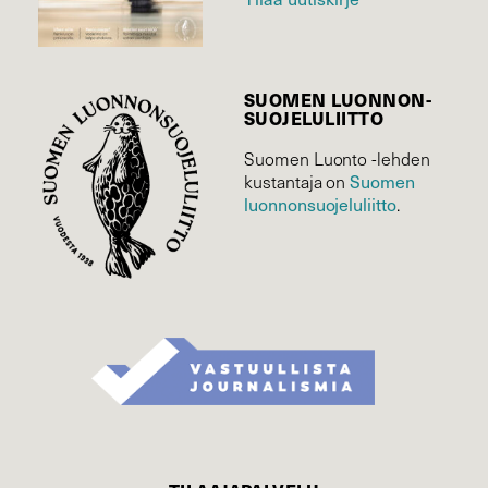
SUOMEN LUONNON­
SUOJELU­LIITTO
Suomen Luonto -lehden
kustantaja on
Suomen
luonnonsuojelu­liitto
.