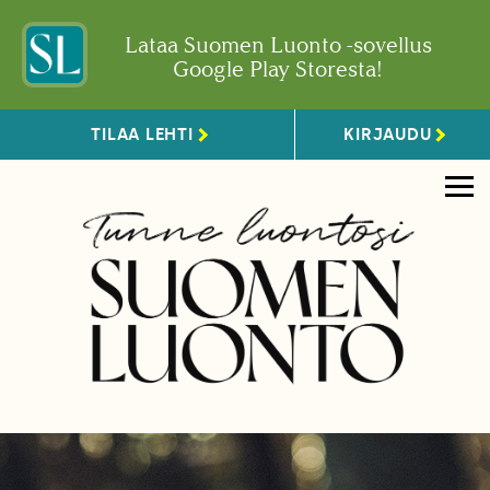
Lataa Suomen Luonto -sovellus
Google Play Storesta!
TILAA LEHTI
KIRJAUDU