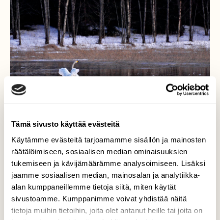
Tämä sivusto käyttää evästeitä
Käytämme evästeitä tarjoamamme sisällön ja mainosten
räätälöimiseen, sosiaalisen median ominaisuuksien
Kevät
tukemiseen ja kävijämäärämme analysoimiseen. Lisäksi
jaamme sosiaalisen median, mainosalan ja analytiikka-
Järvi alkaa olla jo sula täällä Uudenmaan-
alan kumppaneillemme tietoja siitä, miten käytät
läänin rajalla .Laulujoutsenia on
sivustoamme. Kumppanimme voivat yhdistää näitä
n.kymmenkunta. Kevään tulon voi aistia..
tietoja muihin tietoihin, joita olet antanut heille tai joita on