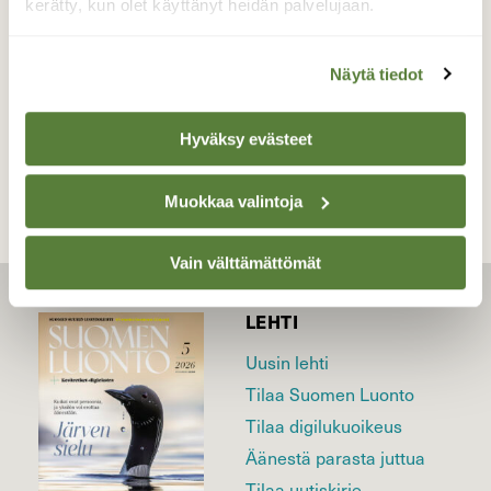
kerätty, kun olet käyttänyt heidän palvelujaan.
Valokuvaaja: Jenni Merilä, Perniö 2.3.2016
Näytä tiedot
TAKAISIN LISTAAN
Hyväksy evästeet
Muokkaa valintoja
Vain välttämättömät
LEHTI
Uusin lehti
Tilaa Suomen Luonto
Tilaa digilukuoikeus
Äänestä parasta juttua
Tilaa uutiskirje