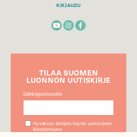
KIRJAUDU
TILAA
SUOMEN
LUONNON
UUTIS­KIRJE
Sähköpostiosoite
Hyväksyn tietojeni käytön uutiskirjeen
lähettämiseen