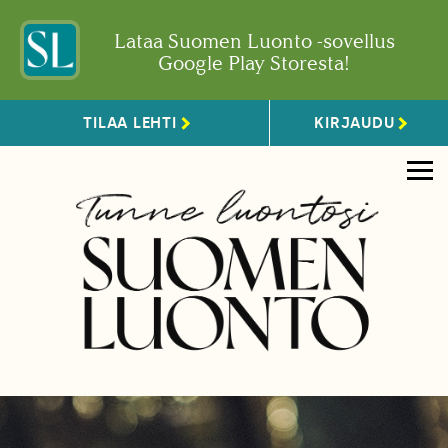
Lataa Suomen Luonto -sovellus
Google Play Storesta!
TILAA LEHTI
KIRJAUDU