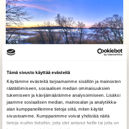
Tämä sivusto käyttää evästeitä
Kevät aamu
Käytämme evästeitä tarjoamamme sisällön ja mainosten
räätälöimiseen, sosiaalisen median ominaisuuksien
Hiljaisia, Kauniita ja värikkäitä hetkiä, ennen
tukemiseen ja kävijämäärämme analysoimiseen. Lisäksi
Auringonnousua... Turku, Katariinanlaakso
jaamme sosiaalisen median, mainosalan ja analytiikka-
alan kumppaneillemme tietoja siitä, miten käytät
Valokuvaaja: juhani Peltonen, Turku, Pitkäsalmi
sivustoamme. Kumppanimme voivat yhdistää näitä
27.2.2022
tietoja muihin tietoihin, joita olet antanut heille tai joita on