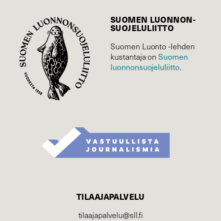
SUOMEN LUONNON­
SUOJELU­LIITTO
Suomen Luonto -lehden
Suomen
kustantaja on
luonnonsuojelu­liitto
.
TILAAJAPALVELU
tilaajapalvelu@sll.fi