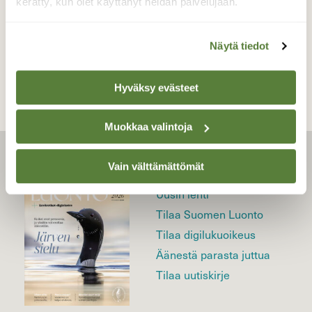
kerätty, kun olet käyttänyt heidän palvelujaan.
TAKAISIN LISTAAN
Näytä tiedot
Hyväksy evästeet
Muokkaa valintoja
LEHTI
Vain välttämättömät
Uusin lehti
Tilaa Suomen Luonto
Tilaa digilukuoikeus
Äänestä parasta juttua
Tilaa uutiskirje