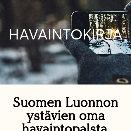
HAVAINTOKIRJA
Suomen Luonnon
ystävien oma
havaintopalsta.