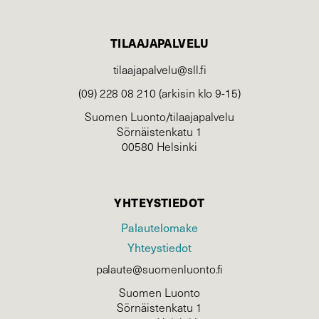
TILAAJAPALVELU
tilaajapalvelu@sll.fi
(09) 228 08 210 (arkisin klo 9-15)
Suomen Luonto/tilaajapalvelu
Sörnäistenkatu 1
00580 Helsinki
YHTEYSTIEDOT
Palautelomake
Yhteystiedot
palaute@suomenluonto.fi
Suomen Luonto
Sörnäistenkatu 1