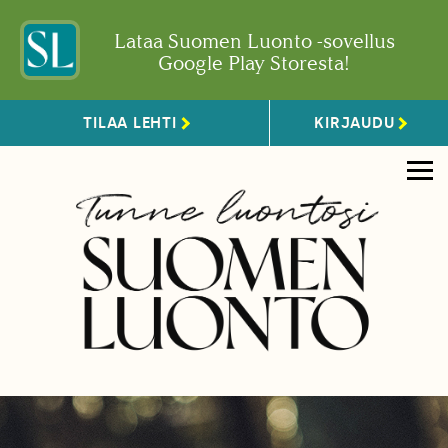
Lataa Suomen Luonto -sovellus
Google Play Storesta!
TILAA LEHTI
KIRJAUDU