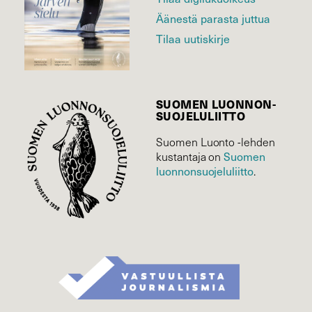
Äänestä parasta juttua
Tilaa uutiskirje
SUOMEN LUONNON­
SUOJELU­LIITTO
Suomen Luonto -lehden
Suomen
kustantaja on
luonnonsuojelu­liitto
.