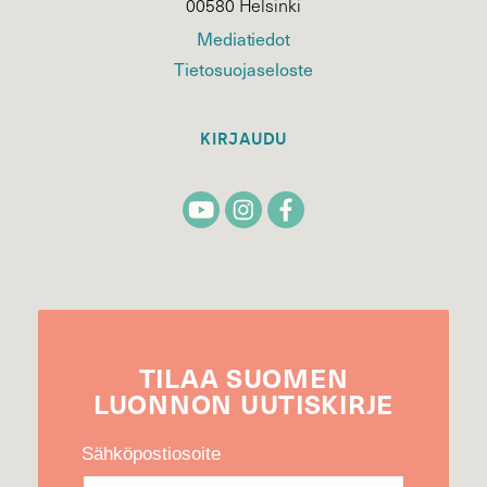
00580 Helsinki
Mediatiedot
Tietosuojaseloste
KIRJAUDU
TILAA
SUOMEN
LUONNON
UUTIS­KIRJE
Sähköpostiosoite