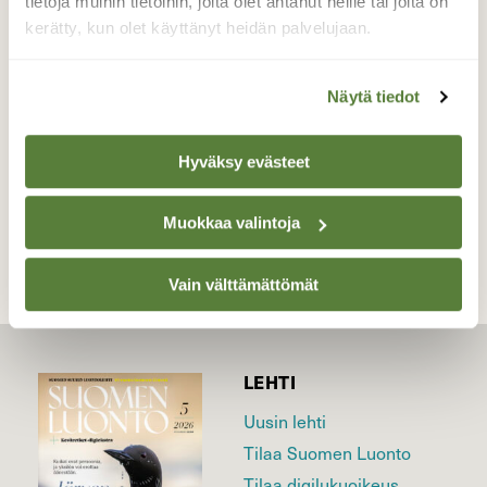
tietoja muihin tietoihin, joita olet antanut heille tai joita on
orava osaa homman.
kerätty, kun olet käyttänyt heidän palvelujaan.
Valokuvaaja: Reijo Juurinen, Nuuksion
kansallispuisto Huhtikuu
Näytä tiedot
Hyväksy evästeet
TAKAISIN LISTAAN
Muokkaa valintoja
Vain välttämättömät
LEHTI
Uusin lehti
Tilaa Suomen Luonto
Tilaa digilukuoikeus