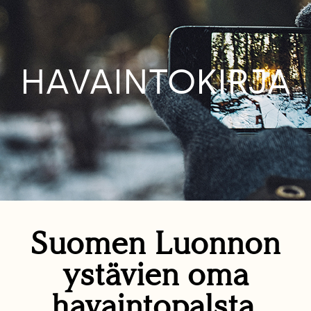
HAVAINTOKIRJA
Suomen Luonnon
ystävien oma
havaintopalsta.