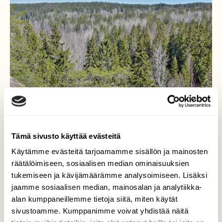
Tämä sivusto käyttää evästeitä
Käytämme evästeitä tarjoamamme sisällön ja mainosten
räätälöimiseen, sosiaalisen median ominaisuuksien
Kevät metsää
tukemiseen ja kävijämäärämme analysoimiseen. Lisäksi
jaamme sosiaalisen median, mainosalan ja analytiikka-
Puissa ei ole vielä lehden alkujakaan. Mahla
alan kumppaneillemme tietoja siitä, miten käytät
juoksee vielä. Tikkakin osasi nokkia reijän
sivustoamme. Kumppanimme voivat yhdistää näitä
koivun kylkeen ja se joi siitä hiukan. Myös